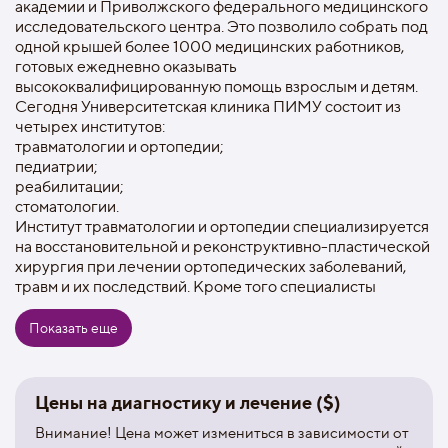
академии и Приволжского федерального медицинского
исследовательского центра. Это позволило собрать под
одной крышей более 1000 медицинских работников,
готовых ежедневно оказывать
высококвалифицированную помощь взрослым и детям.
Сегодня Университетская клиника ПИМУ состоит из
четырех институтов:
травматологии и ортопедии;
педиатрии;
реабилитации;
стоматологии.
Институт травматологии и ортопедии специализируется
на восстановительной и реконструктивно-пластической
хирургия при лечении ортопедических заболеваний,
травм и их последствий. Кроме того специалисты
оказывают помощь пациентам с ожогами.
В составе Института педиатрии 10 отделений, в том
Показать еще
числе: гастроэнтерологии и нарушений обмена веществ,
2 педиатрических, консультативно-диагностическое
отделение с лучевой диагностикой, анестезиологии и
Цены на диагностику и лечение ($)
реанимации, неврологическое с медицинской
реабилитацией, центр диагностики и лечения опухолей
Внимание! Цена может измениться в зависимости от
кожи.