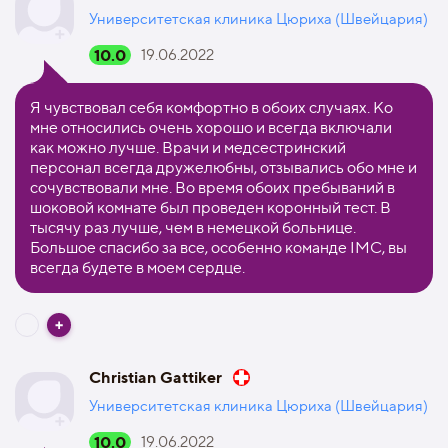
Университетская клиника Цюриха (Швейцария)
10.0
19.06.2022
Я чувствовал себя комфортно в обоих случаях. Ко
мне относились очень хорошо и всегда включали
как можно лучше. Врачи и медсестринский
персонал всегда дружелюбны, отзывались обо мне и
сочувствовали мне. Во время обоих пребываний в
шоковой комнате был проведен коронный тест. В
тысячу раз лучше, чем в немецкой больнице.
Большое спасибо за все, особенно команде IMC, вы
всегда будете в моем сердце.
Christian Gattiker
Университетская клиника Цюриха (Швейцария)
10.0
19.06.2022