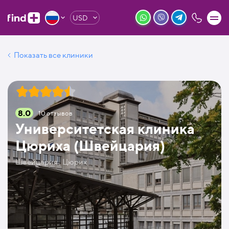
USD
Показать все клиники
8.0
10
отзывов
Университетская клиника
Цюриха (Швейцария)
Швейцария , Цюрих