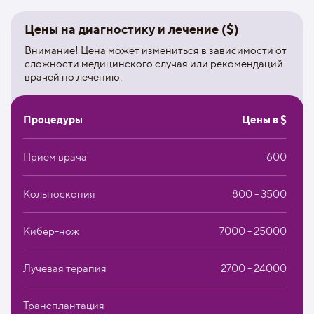
видов рака кожи, аутоимунных заболеваний и решает
проблемы плохой заживляемости ран.
Цены на диагностику и лечение ($)
Пластическая и реконструктивная хирургия. Врачи
Внимание! Цена может измениться в зависимости от
клиники делают как эстетические, так и
сложности медицинского случая или рекомендаций
восстанавливающие операции. Особое внимание
врачей по лечению.
уделяется регенерации кожных покровов после
ожоговых травм.
Гинекология. Здесь успешно лечат все заболевания
Процедуры
Цены в $
женской репродуктивной системы. Пациентам с
раковыми опухолями проводятся малоинвазивные
Прием врача
600
роботизированные операции в сочетании с
консервативным лечением.
Кольпоскопия
800 - 3500
Диагностическая лаборатория при отделении
иммунологии аккредитована SAS.
Иностранные пациенты в условиях стационара
Кибер-нож
7000 - 25000
проживают в комфортабельных палатах, оснащенных
всем необходимым.
Лучевая терапия
2700 - 24000
Трансплантация