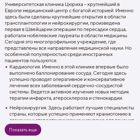
Университетская клиника Цюриха – крупнейший в
Европе медицинский центр с богатой историей. Именно
здесь были сделаны крупнейшие открытия в области
трансплантологии и нейрохирургии, произведена
первая в Швейцарии операции по пересадки сердца,
работали нобелевские лауреаты в области медицины.
Сегодня это многопрофильное учреждение, где
представлены все направления медицинской науки. Но
особенной популярностью среди иностранных
пациентов пользуются:
Кардиология. Именно в этой клинике впервые было
выполнено баллонирование сосуда. Сегодня здесь
успешно проводят оперативное и консервативное
лечение всех заболеваний сердечно-сосудистой
системы. Ведется активное изучение новых методик
терапии инфаркта, атеросклероза и стенокардии.
Нейрохирургия. Здесь работают лучшие специалисты
страны, которые успешно применяют краниотомию в
сознании и стереотаксическую хирургию для лечения
раковых опухолей головного и спинного мозга.
Показать еще
Дерматология. Отделение занимается лечением всех