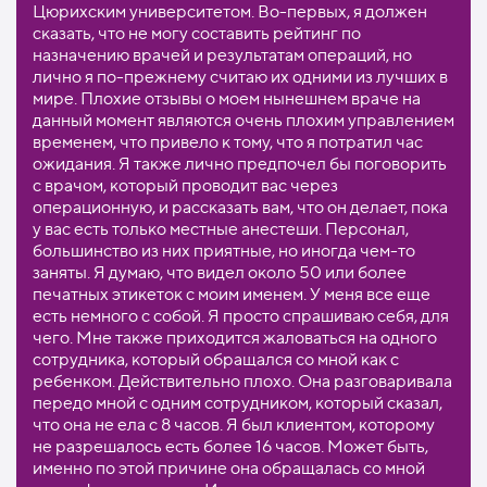
Цюрихским университетом. Во-первых, я должен
сказать, что не могу составить рейтинг по
назначению врачей и результатам операций, но
лично я по-прежнему считаю их одними из лучших в
мире. Плохие отзывы о моем нынешнем враче на
данный момент являются очень плохим управлением
временем, что привело к тому, что я потратил час
ожидания. Я также лично предпочел бы поговорить
с врачом, который проводит вас через
операционную, и рассказать вам, что он делает, пока
у вас есть только местные анестеши. Персонал,
большинство из них приятные, но иногда чем-то
заняты. Я думаю, что видел около 50 или более
печатных этикеток с моим именем. У меня все еще
есть немного с собой. Я просто спрашиваю себя, для
чего. Мне также приходится жаловаться на одного
сотрудника, который обращался со мной как с
ребенком. Действительно плохо. Она разговаривала
передо мной с одним сотрудником, который сказал,
что она не ела с 8 часов. Я был клиентом, которому
не разрешалось есть более 16 часов. Может быть,
именно по этой причине она обращалась со мной