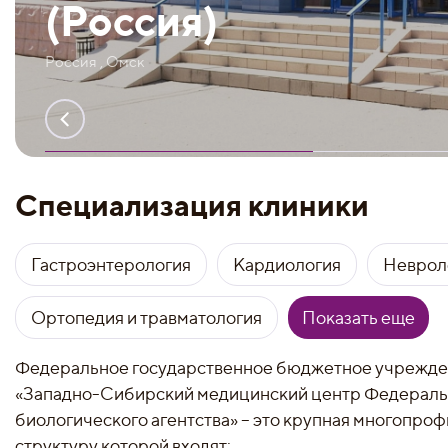
(Россия)
Россия , Омск
Специализация клиники
Гастроэнтерология
Кардиология
Неврол
Ортопедия и травматология
Показать еще
Федеральное государственное бюджетное учрежде
«Западно-Сибирский медицинский центр Федераль
биологического агентства» – это крупная многопроф
структуру которой входят: