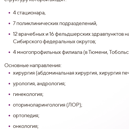
4 стационара,
7 поликлинических подразделений,
12 врачебных и 16 фельдшерских здравпунктов н
Сибирского федеральных округов;
4 многопрофильных филиала (в Тюмени, Тобольск
Основные направления:
хирургия (абдоминальная хирургия, хирургия пе
урология, андрология;
гинекология;
оториноларингология (ЛОР);
ортопедия;
онкология;