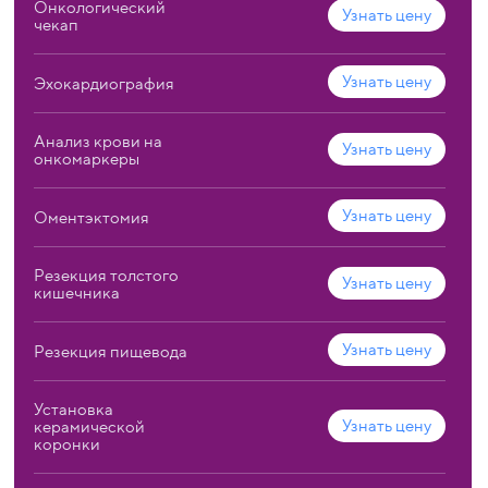
Онкологический
Узнать цену
чекап
Узнать цену
Эхокардиография
Анализ крови на
Узнать цену
онкомаркеры
Узнать цену
Оментэктомия
Резекция толстого
Узнать цену
кишечника
Узнать цену
Резекция пищевода
Установка
Узнать цену
керамической
коронки