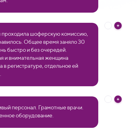
ам.
 проходила шоферскую комиссию,
равилось. Общее время заняло 30
ень быстро и без очередей.
я и внимательная женщина
а в регистратуре, отдельное ей
.
вый персонал. Грамотные врачи.
нное оборудование.