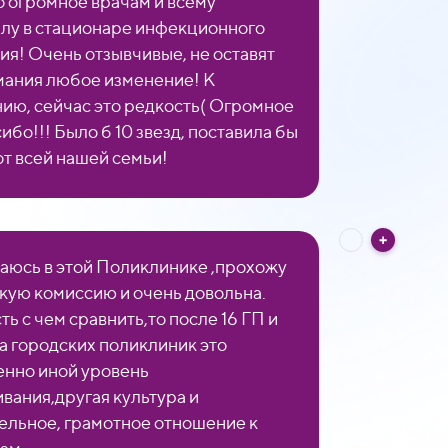
 огромное врачам и всему
лу в стационаре инфекционного
ия! Очень отзывчивые, не оставят
мания любое изменение! К
ию, сейчас это редкость( Огромное
ибо!!! Было б 10 звезд, поставила бы
от всей нашей семьи!
юсь в этой Поликлинике ,прохожу
ую комиссию и очень довольна.
ть с чем сравнить,то после 16 ГП и
а городских поликлиник это
нно иной уровень
вания,другая культура и
ельное, грамотное отношение к