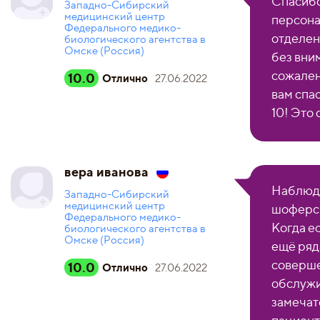
Спасибо
Западно-Сибирский
медицинский центр
персона
Федерального медико-
отделен
биологического агентства в
Омске (Россия)
без вни
сожален
10.0
Отлично
27.06.2022
вам спас
10! Это 
вера иванова
Наблюда
Западно-Сибирский
медицинский центр
шоферск
Федерального медико-
Когда ес
биологического агентства в
Омске (Россия)
ещё ряд
соверше
10.0
Отлично
27.06.2022
обслужи
замечат