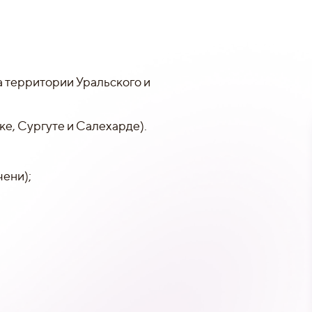
а территории Уральского и
е, Сургуте и Салехарде).
чени);