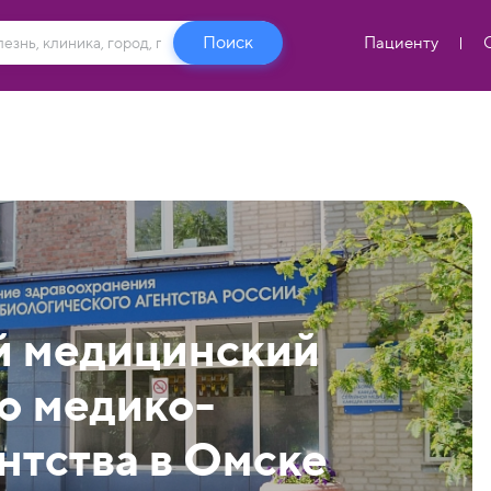
Пациенту
й медицинский
о медико-
нтства в Омске