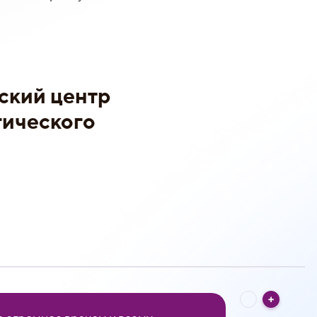
:
ский центр
гического