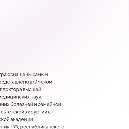
тра оснащены самым
редставлено в Омском
ют доктора высшей
медицинских наук.
нних болезней и семейной
льтетской хирургии с
ской академии
ития РФ, республиканского