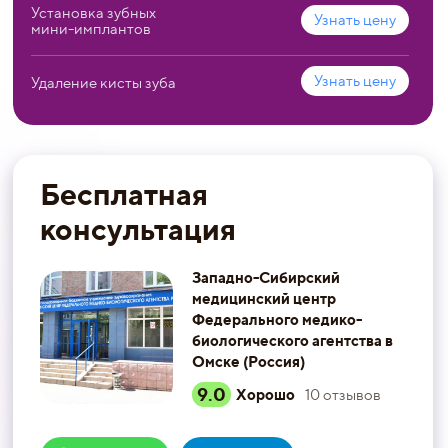
Установка зубных
Узнать цену
мини-имплантов
Узнать цену
Удаление кисты зуба
Бесплатная
консультация
Западно-Сибирский
медицинский центр
Федерального медико-
биологического агентства в
Омске (Россия)
9.0
Хорошо
10
отзывов