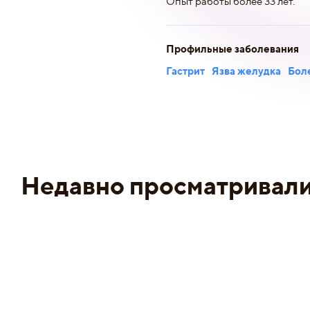
Опыт работы более 33 лет.
Профильные заболевания
Гастрит
Язва желудка
Бол
Недавно просматривал