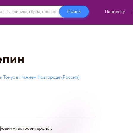
Пациенту
епин
к Тонус в Нижнем Новгороде (Россия)
ович - гастроэнтеролог.