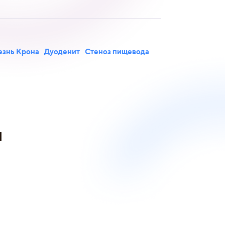
езнь Крона
Дуоденит
Стеноз пищевода
и