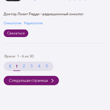
Доктор Лохит Редди - радиационный онколог.
Онкология
Радиология
Связаться
Врачи:
1 – 6
из
30
1
2
3
4
5
Следующая страница