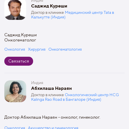
Индия
Саджид Куреши
Доктор в клинике
Медицинский центр Tata в
Калькутте (Индия)
Саджид Куреши
Онкогематолог
Онкология
Хирургия
Онкогематология
Связаться
Индия
Абхилаша Нараян
Доктор в клинике
Онкологический центр HCG
Kalinga Rao Road в Бангалоре (Индия)
Доктор Абхилаша Нараян - онколог, гинеколог.
Онкология
Акушерство и гинекология