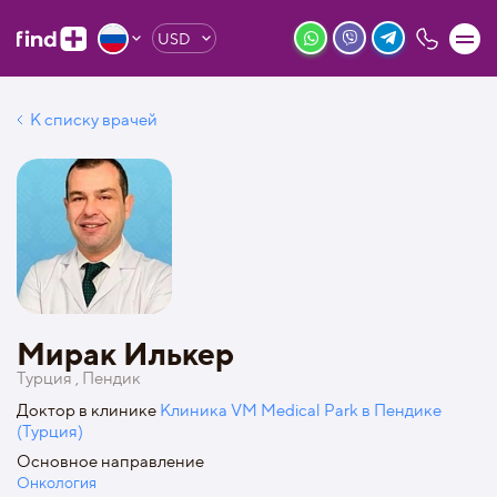
USD
К списку врачей
Мирак Илькер
Турция , Пендик
Доктор в клинике
Клиника VM Medical Park в Пендике
(Турция)
Основное направление
Онкология