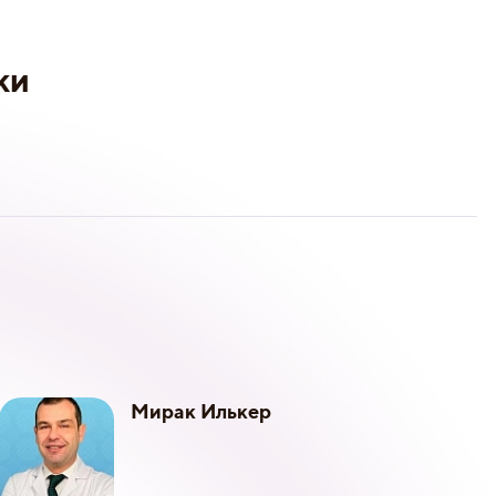
ки
Мирак Илькер