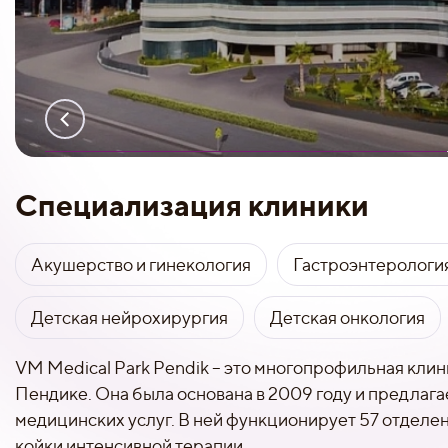
Специализация клиники
Акушерство и гинекология
Гастроэнтерологи
Детская нейрохирургия
Детская онкология
VM Medical Park Pendik – это многопрофильная клин
Пендике. Она была основана в 2009 году и предлаг
медицинских услуг. В ней функционирует 57 отделен
койки интенсивной терапии.