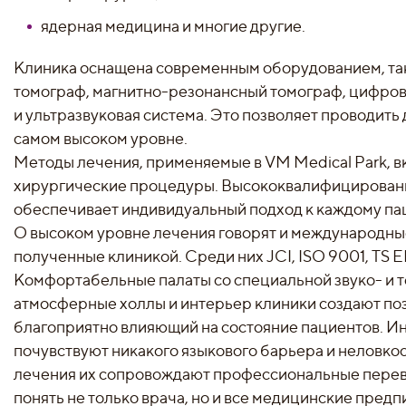
ядерная медицина и многие другие.
Клиника оснащена современным оборудованием, та
томограф, магнитно-резонансный томограф, цифров
и ультразвуковая система. Это позволяет проводить 
самом высоком уровне.
Методы лечения, применяемые в VM Medical Park, 
хирургические процедуры. Высококвалифицирован
обеспечивает индивидуальный подход к каждому па
О высоком уровне лечения говорят и международны
полученные клиникой. Среди них JCI, ISO 9001, TS E
Комфортабельные палаты со специальной звуко- и 
атмосферные холлы и интерьер клиники создают по
благоприятно влияющий на состояние пациентов. И
почувствуют никакого языкового барьера и неловкос
лечения их сопровождают профессиональные пере
понять не только врача, но и все медицинские пред