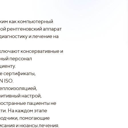
ким как компьютерный
ой рентгеновский аппарат
диагностику и лечение на
включают консервативные и
ный персонал
циенту.
е сертификаты,
N ISO.
теплоизоляцией,
зитивный настрой,
ностранные пациенты не
ти. На каждом этапе
водчики, помогающие
писания и нюансы лечения.