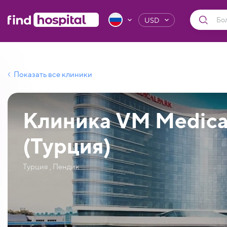
USD
Показать все клиники
Клиника VM Medical
(Турция)
Турция , Пендик