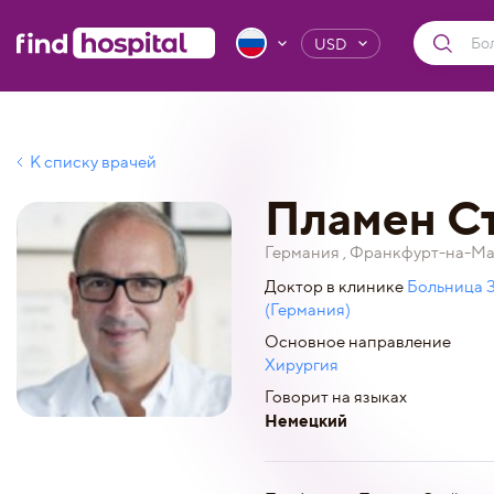
USD
К списку врачей
Пламен С
Германия , Франкфурт-на-М
Доктор в клинике
Больница 
(Германия)
Основное направление
Хирургия
Говорит на языках
Немецкий