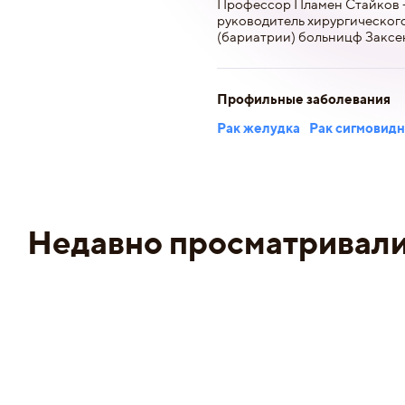
Профессор Пламен Стайков - 
руководитель хирургическог
(бариатрии) больницф Заксе
Профильные заболевания
Рак желудка
Рак сигмовид
Недавно просматривал