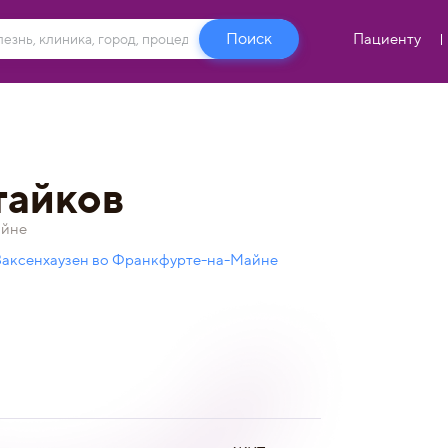
Пациенту
тайков
айне
Заксенхаузен во Франкфурте-на-Майне