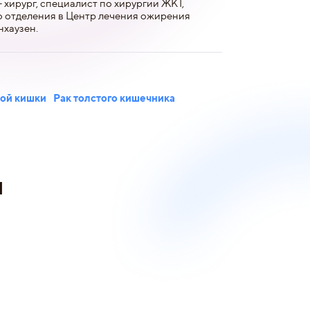
хирург, специалист по хирургии ЖКТ,
о отделения в Центр лечения ожирения
нхаузен.
ной кишки
Рак толстого кишечника
и