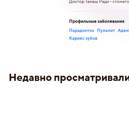
Доктор Тамаш Ради - стомато
Профильные заболевания
Парадонтоз
Пульпит
Аден
Кариес зубов
Недавно просматривал