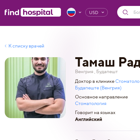
USD
К списку врачей
Тамаш Ра
Венгрия , Будапешт
Доктор в клинике
Стоматолог
Будапеште (Венгрия)
Основное направление
Стоматология
Говорит на языках
Английский