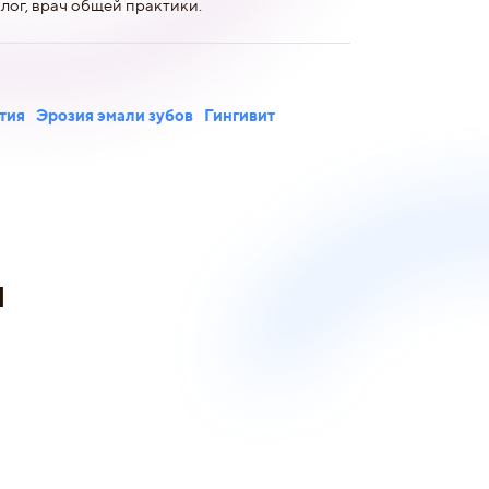
лог, врач общей практики.
тия
Эрозия эмали зубов
Гингивит
и