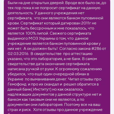
Были на дне открытых дверей. Вроде все было ок, до
тех пор пока я не попросит сертификат на данную
деятельность. У данного учреждения нет
сертификата, что они являются банком пуповинной
крови. Сертификат который датирован 2011г не
может быть бессрочным и мне показалось, что
является 100% липой. Свежего сертификата
выданного МОЗ Украины о том, что данное
учреждение является банком пуповинной крови у
них нет. А он должен быть! Согласно закона #286 от
02.03.2016. В свидетельстве про аттестацию
указано, что это лаборатория, а не банк. В самом
свидетельстве дата окончание сертификата
написана ручкой от руки. К огромному сожалению
убедился, что ещё один очередной обман в
Украине по выманивания денег. Читал отзывы про
Гемофонд и про их скандал и решил обратится в
данный банк( Институт) но как оказалось
надлежащих документов у данной структуре нет и
банком как таковым они не являются, а по
документам они лаборатория. Поэтому все на ваш
страх и риск. Хотя отзывы про данное учреждение