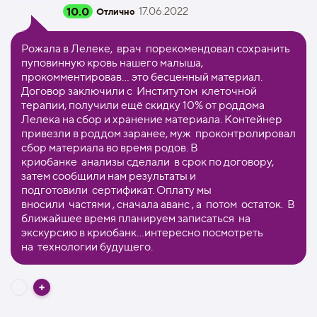
10.0
17.06.2022
Отлично
Рожала в Лелеке, врач порекомендовал сохранить
пуповинную кровь нашего малыша,
прокомментировав… это бесценный материал.
Договор заключили с Институтом клеточной
терапии, получили ещё скидку 10% от роддома
Лелека на сбор и хранение материала. Контейнер
привезли в роддом заранее, муж проконтролировал
сбор материала во время родов. В
криобанке анализы сделали в срок по договору,
затем сообщили нам результаты и
подготовили сертификат. Оплату мы
вносили частями , сначала аванс , а потом остаток. В
ближайшее время планируем записаться на
экскурсию в криобанк…интересно посмотреть
на технологии будущего.