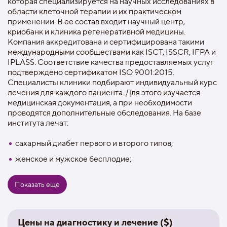
которая специализируется на научных исследованиях в
области клеточной терапии и их практическом
применении. В ее состав входит научный центр,
криобанк и клиника регенеративной медицины.
Компания аккредитована и сертифицирована такими
международными сообществами как ISCT, ISSCR, IFPA и
IPLASS. Соответствие качества предоставляемых услуг
подтверждено сертификатом ISO 9001:2015.
Специалисты клиники подбирают индивидуальный курс
лечения для каждого пациента. Для этого изучается
медицинская документация, а при необходимости
проводятся дополнительные обследования. На базе
института лечат:
сахарный диабет первого и второго типов;
женское и мужское бесплодие;
неврологические заболевания и последствия
Показать еще
инсульта;
ишемию нижних конечностей;
аутоиммунные болезни;
Цены на диагностику и лечение ($)