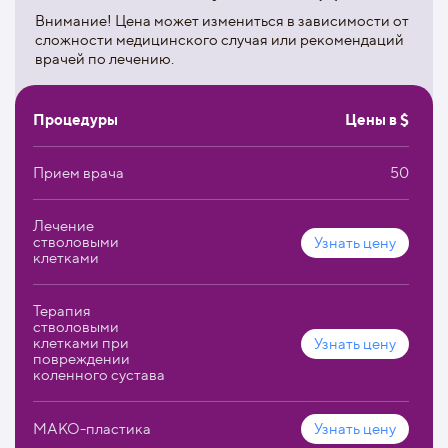
вирусные гепатиты В и С;
Внимание! Цена может измениться в зависимости от
цирроз печени;
сложности медицинского случая или рекомендаций
врачей по лечению.
болезни сердечно-сосудистой системы.
Также проводится восстановительная терапия после
Процедуры
Цены в $
тяжелого течения COVID-19.
В клинике разработана программа Anti-age терапии,
которую может пройти человек любого возраста.
Прием врача
50
Молодым людям она поможет замедлить процессы
старения, а пациентам постарше – омолодиться и
Лечение
активировать процессы восстановления организма. В
стволовыми
Узнать цену
программу входит обследование, введение экстракта
клетками
плаценты, биодобавок и витаминов, массаж и
косметологические процедуры.
Терапия
стволовыми
клетками при
Узнать цену
повреждении
коленного сустава
МАКО-пластика
Узнать цену