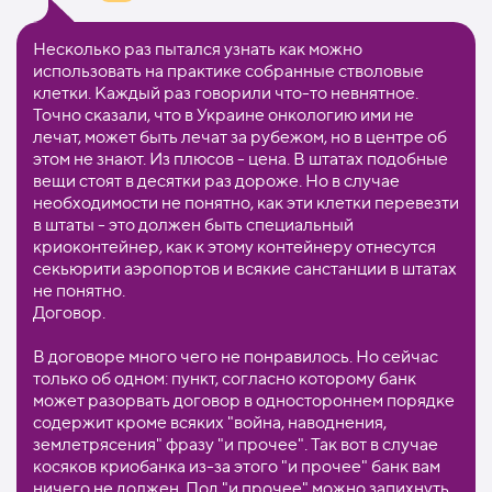
Несколько раз пытался узнать как можно
использовать на практике собранные стволовые
клетки. Каждый раз говорили что-то невнятное.
Точно сказали, что в Украине онкологию ими не
лечат, может быть лечат за рубежом, но в центре об
этом не знают. Из плюсов - цена. В штатах подобные
вещи стоят в десятки раз дороже. Но в случае
необходимости не понятно, как эти клетки перевезти
в штаты - это должен быть специальный
криоконтейнер, как к этому контейнеру отнесутся
секьюрити аэропортов и всякие санстанции в штатах
не понятно.
Договор.
В договоре много чего не понравилось. Но сейчас
только об одном: пункт, согласно которому банк
может разорвать договор в одностороннем порядке
содержит кроме всяких "война, наводнения,
землетрясения" фразу "и прочее". Так вот в случае
косяков криобанка из-за этого "и прочее" банк вам
ничего не должен. Под "и прочее" можно запихнуть