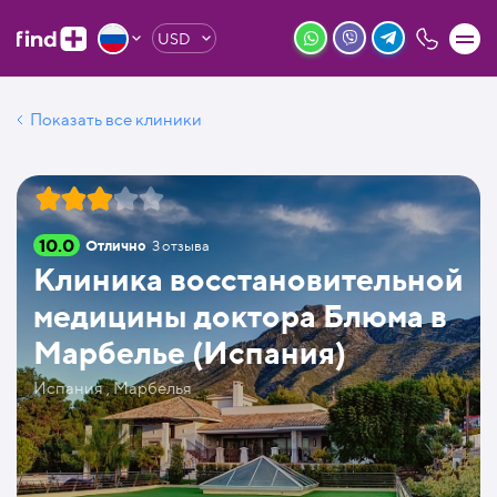
USD
Показать все клиники
10.0
Отлично
3
отзыва
Клиника восстановительной
медицины доктора Блюма в
Марбелье (Испания)
Испания , Марбелья