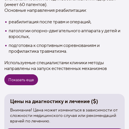
(имеет 60 патентов).
Основные направления реабилитации:
реабилитация после травм и операций,
патологии опорно-двигательного аппарата у детей и
взрослых,
подготовка к спортивным соревнованиям и
профилактика травматизма.
Используемые специалистами клиники методы
направлены на запуск естественных механизмов
заживления, регенерации и очищения через адресное
воздействие на глубокие мышечные слои.
Показать еще
Восстановление после операции предполагает
поэтапную коррекцию мышечно-суставного дисбаланса,
возникающего после травм и операций, снятие стресса и
Цены на диагностику и лечение ($)
общее укрепление организма. Авторские методики
восстановления позволяют эффективно решать
Внимание! Цена может измениться в зависимости от
разноплановые реабилитационные задачи, в
сложности медицинского случая или рекомендаций
кратчайшие сроки возвращать человека к привычной
врачей по лечению.
жизни.