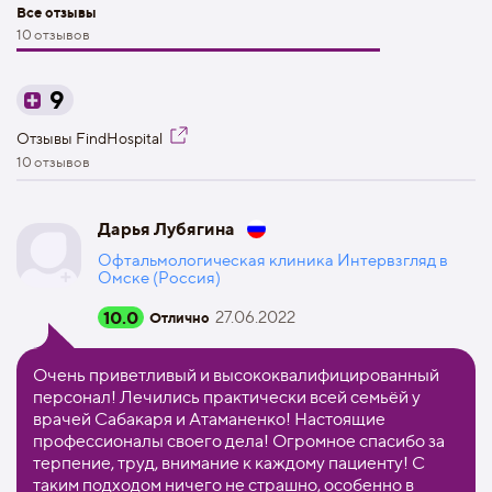
Все отзывы
10 отзывов
9
Отзывы FindHospital
10 отзывов
Дарья Лубягина
Офтальмологическая клиника Интервзгляд в
Омске (Россия)
10.0
27.06.2022
Отлично
Очень приветливый и высококвалифицированный
персонал! Лечились практически всей семьёй у
врачей Сабакаря и Атаманенко! Настоящие
профессионалы своего дела! Огромное спасибо за
терпение, труд, внимание к каждому пациенту! С
таким подходом ничего не страшно, особенно в