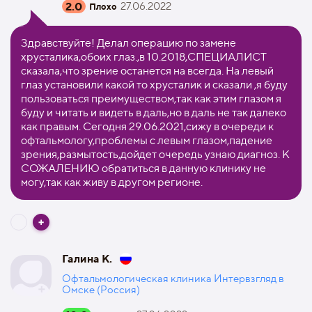
2.0
27.06.2022
Плохо
Здравствуйте! Делал операцию по замене
хрусталика,обоих глаз.,в 10.2018,СПЕЦИАЛИСТ
сказала,что зрение останется на всегда. На левый
глаз установили какой то хрусталик и сказали ,я буду
пользоваться преимуществом,так как этим глазом я
буду и читать и видеть в даль,но в даль не так далеко
как правым. Сегодня 29.06.2021,сижу в очереди к
офтальмологу,проблемы с левым глазом,падение
зрения,размытость,дойдет очередь узнаю диагноз. К
СОЖАЛЕНИЮ обратиться в данную клинику не
могу,так как живу в другом регионе.
Галина К.
Офтальмологическая клиника Интервзгляд в
Омске (Россия)