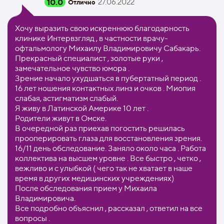
10.0
27.06.2022
Отлично
Хочу выразить свою искреннюю благодарность
клинике Интервзгляд , в частности врачу-
офтальмологу Михаилу Владимировичу Сабакарь.
Прекрасный специалист , золотые руки ,
замечательное чувство юмора .
Зрение начало ухудшаться в пубертатный период .
16 лет ношения контактных линз и очков . Миопия
слабая, астигматизм слабый.
Я живу в Латинской Америке 10 лет .
Родители живут в Омске.
В очередной раз приехав погостить решилась
прооперировать глаза для восстановления зрения.
16/11 день обследование. Заняло около часа . Работа
коллектива на высшем уровне . Все быстро , четко ,
вежливо и с улыбкой ( чего так не хватает в наше
время в других медицинских учреждениях)
После обследования прием у Михаила
Владимировича.
Все подробно объяснил , рассказал , ответил на все
вопросы .