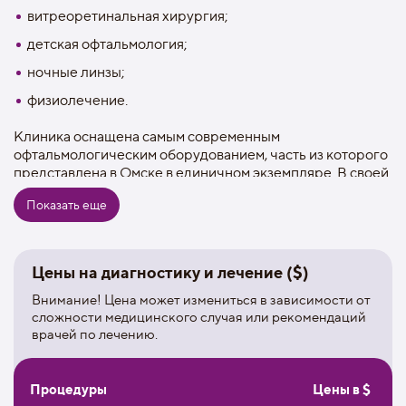
витреоретинальная хирургия;
детская офтальмология;
ночные линзы;
физиолечение.
Клиника оснащена самым современным
офтальмологическим оборудованием, часть из которого
представлена в Омске в единичном экземпляре. В своей
работе специалисты центра используют установку для
Показать еще
лазерной коррекции зрения LASIK, эксимерный лазер
WaveLight® EX500, офтальмологическую систему
CENTURION Vision System, фемтосекундный лазер
WaveLight® FS200 и др.
Цены на диагностику и лечение ($)
Врачи клиники первыми в Омске стали использовать
интраокулярные лазерные методы лечения, а также
Внимание! Цена может измениться в зависимости от
открыли новое для региона направление –
сложности медицинского случая или рекомендаций
врачей по лечению.
ортокератологию (использование специальных ночных
линз при коррекции зрения).
На базе клиники действует Салон оптики Интервзгляд,
Процедуры
Цены в $
где врачи-офтальмологи помогут пациентам подобрать