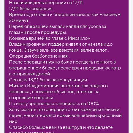
Назначили день операции на 17/11.
17/11 была операция.
Время подготовки и операции заняло как максимум
30 минут .
Перед операцией выдали капли для ухода за
глазами после процедуры.
Команда врачей во главе с Михаилом
Владимировичем поддерживали от начала и до
конца. Озвучивали все действия, вели диалог .
Операция безболезненная .
После операции нужно было посидеть немного в
операционном блоке , после врач проводил осмотр
и отправлял домой .
Сегодня 18/11 была на консультации .
Михаил Владимирович встретил как родного
человека , снова все объяснил, ответил на
созревшие вопросы.
По итогу зрение восстановилось на 100%.
Хочу сказать что операция стоит каждой копейки и
перед мной открылся новый волшебный красочный
мир.
Спасибо большое вам за ваш труд и что делаете