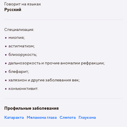
Говорит на языках
Русский
Специализация:
миопия;
астигматизм;
близорукость;
дальнозоркость и прочие аномалии рефракции;
блефарит;
халязион и другие заболевания век;
конъюнктивит.
Профильные заболевания
Катаракта
Меланома глаза
Слепота
Глаукома