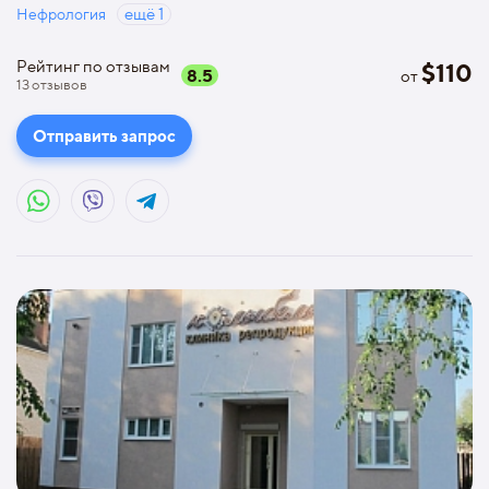
Нефрология
ещё
1
Рейтинг по отзывам
$
110
8.5
от
13
отзывов
Отправить запрос