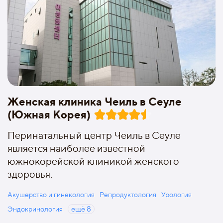
Женская клиника Чеиль в Сеуле
(Южная Корея)
Перинатальный центр Чеиль в Сеуле
является наиболее известной
южнокорейской клиникой женского
здоровья.
Акушерство и гинекология
Репродуктология
Урология
Эндокринология
ещё
8