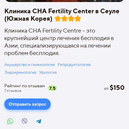
Клиника CHA Fertility Center в Сеуле
(Южная Корея)
Клиника CHA Fertility Centre – это
крупнейший центр лечения бесплодия в
Азии, специализирующаяся на лечении
проблем бесплодия.
Акушерство и гинекология
Репродуктология
Эндокринология
Урология
Рейтинг по отзывам
$
150
7.5
от
7
отзывов
Отправить запрос