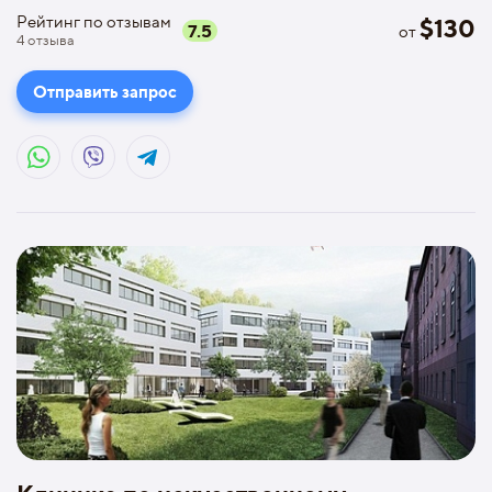
Рейтинг по отзывам
$
130
7.5
от
4
отзыва
Отправить запрос