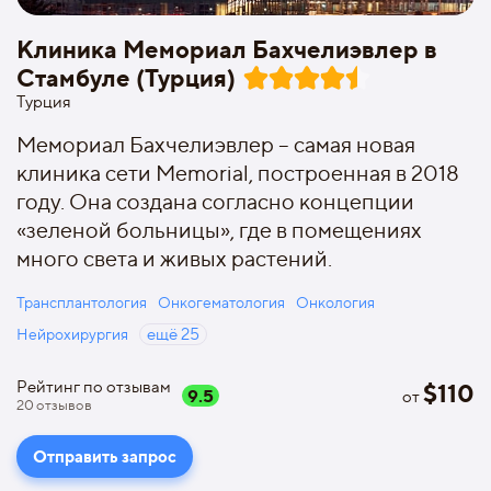
Клиника Мемориал Бахчелиэвлер в
Стамбуле (Турция)
Турция
Мемориал Бахчелиэвлер – самая новая
клиника сети Memorial, построенная в 2018
году. Она создана согласно концепции
«зеленой больницы», где в помещениях
много света и живых растений.
Трансплантология
Онкогематология
Онкология
Нейрохирургия
ещё
25
Рейтинг по отзывам
$
110
9.5
от
20
отзывов
Отправить запрос