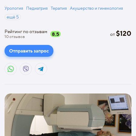
Урология
Педиатрия
Терапия
Акушерство и гинекология
ещё
5
Рейтинг по отзывам
$
120
8.5
от
10
отзывов
Отправить запрос