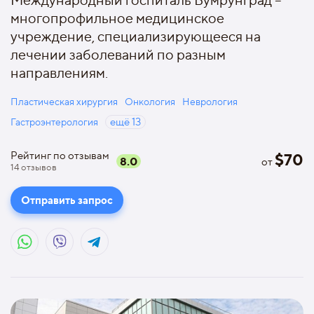
Международный госпиталь Бумрунград –
многопрофильное медицинское
учреждение, специализирующееся на
лечении заболеваний по разным
направлениям.
Пластическая хирургия
Онкология
Неврология
Гастроэнтерология
ещё
13
Рейтинг по отзывам
$
70
8.0
от
14
отзывов
Отправить запрос