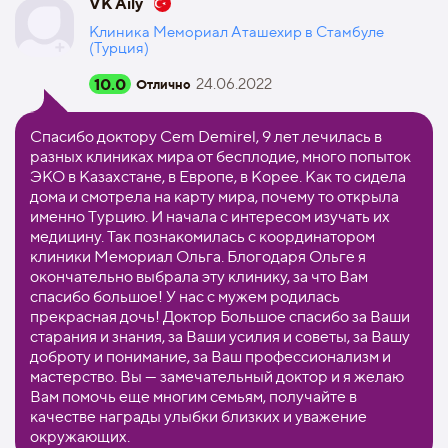
VK Aily
Клиника Мемориал Аташехир в Стамбуле
(Турция)
10.0
24.06.2022
Отлично
Спасибо доктору Cem Demirel, 9 лет лечилась в
разных клиниках мира от бесплодие, много попыток
ЭКО в Казахстане, в Европе, в Корее. Как то сидела
дома и смотрела на карту мира, почему то открыла
именно Турцию. И начала с интересом изучать их
медицину. Так познакомилась с координатором
клиники Мемориал Ольга. Блогодаря Ольге я
окончательно выбрала эту клинику, за что Вам
спасибо большое! У нас с мужем родилась
прекрасная дочь! Доктор Большое спасибо за Ваши
старания и знания, за Ваши усилия и советы, за Вашу
доброту и понимание, за Ваш профессионализм и
мастерство. Вы — замечательный доктор и я желаю
Вам помочь еще многим семьям, получайте в
качестве награды улыбки близких и уважение
окружающих.