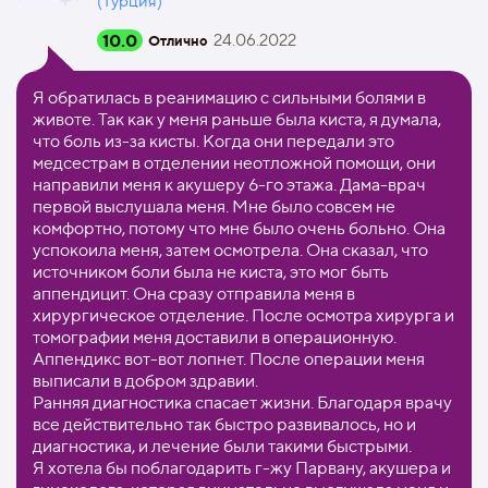
(Турция)
10.0
24.06.2022
Отлично
Я обратилась в реанимацию с сильными болями в
животе. Так как у меня раньше была киста, я думала,
что боль из-за кисты. Когда они передали это
медсестрам в отделении неотложной помощи, они
направили меня к акушеру 6-го этажа. Дама-врач
первой выслушала меня. Мне было совсем не
комфортно, потому что мне было очень больно. Она
успокоила меня, затем осмотрела. Она сказал, что
источником боли была не киста, это мог быть
аппендицит. Она сразу отправила меня в
хирургическое отделение. После осмотра хирурга и
томографии меня доставили в операционную.
Аппендикс вот-вот лопнет. После операции меня
выписали в добром здравии.
Ранняя диагностика спасает жизни. Благодаря врачу
все действительно так быстро развивалось, но и
диагностика, и лечение были такими быстрыми.
Я хотела бы поблагодарить г-жу Парвану, акушера и