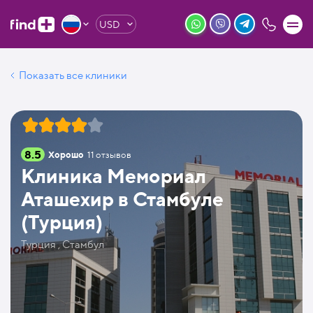
USD
Показать все клиники
8.5
Хорошо
11
отзывов
Клиника Мемориал
Аташехир в Стамбуле
(Турция)
Турция , Стамбул