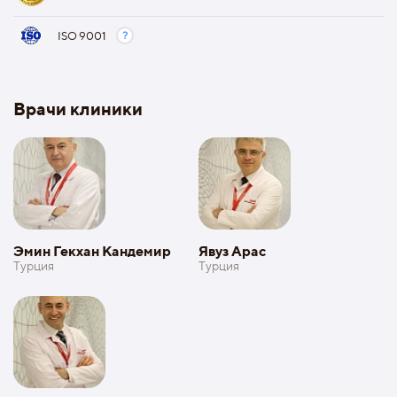
ISO 9001
Врачи клиники
Эмин Гекхан Кандемир
Явуз Арас
Турция
Турция