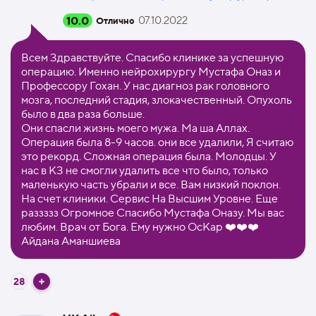
10.0
07.10.2022
Отлично
Всем Здравствуйте. Спасибо клинике за успешную
операцию. Именно нейрохирургу Мустафа Оназ и
Профессору Гохан. У нас диагноз рак головного
мозга, последний стадия, злокачественный. Опухоль
было в два раза больше.
Они спасли жизнь моего мужа. Ма ша Аллах.
Операция была 8-9 часов. они все удалили, Я считаю
это рекорд. Сложная операция была. Молодцы. У
нас в КЗ не смогли удалить все что было, только
маленькую часть убрали и все. Вам низкий поклон.
На счет клиники. Сервис На Высшим Уровне. Еще
раззззз Огромное Спасибо Мустафа Оназу. Мы вас
любим. Врач от Бога. Ему нужно ОсКар ❤️❤️❤️
Айдана Аманшиева
28