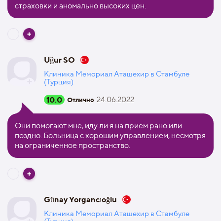
страховки и аномально высоких цен.
Uğur SO
Клиника Мемориал Аташехир в Стамбуле
(Турция)
10.0
24.06.2022
Отлично
Они помогают мне, иду ли я на прием рано или
поздно. Больница с хорошим управлением, несмотря
на ограниченное пространство.
Günay Yorgancıoğlu
Клиника Мемориал Аташехир в Стамбуле