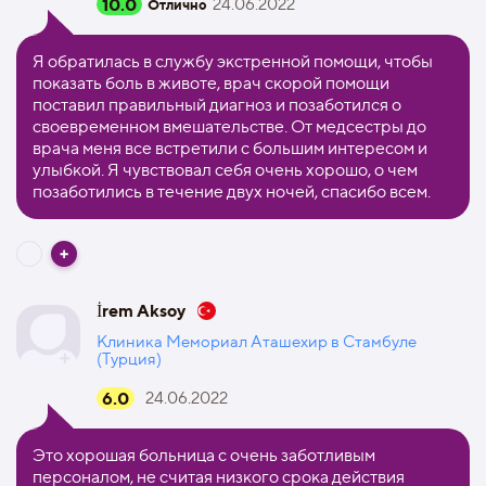
10.0
24.06.2022
Отлично
Я обратилась в службу экстренной помощи, чтобы
показать боль в животе, врач скорой помощи
поставил правильный диагноз и позаботился о
своевременном вмешательстве. От медсестры до
врача меня все встретили с большим интересом и
улыбкой. Я чувствовал себя очень хорошо, о чем
позаботились в течение двух ночей, спасибо всем.
İrem Aksoy
Клиника Мемориал Аташехир в Стамбуле
(Турция)
6.0
24.06.2022
Это хорошая больница с очень заботливым
персоналом, не считая низкого срока действия