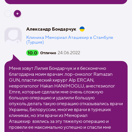
Александр Бондарчук
Клиника Мемориал Аташехир в Стамбуле
(Турция)
10.0
24.06.2022
Отлично
Меня зовут Лилия Бондарчук и я бесконечно
благодарна моим врачам: лор-онколог Ramazan
GUN, пластический хирург Alp ERCAN,
невропатолог Hakan HANIMOGLU, анестезиолог
Emre, которые сделали мне очень сложную
большую операцию и удалили большую
опухоль.делать такую операцию отказывались врачи
Украины, Белоруссии, многие врачи в турецких
клиниках, но эти врачи из Мемориал
Аташехир взялись за эту тяжелую операцию и
провели ее максимально успешно и спасли мне