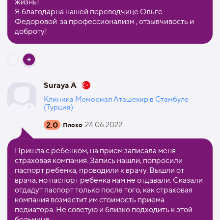
жизнь!
Я благодарна нашей переводчице Ольге
Федоровой за профессионализм , отзывчивость и
доброту!
Suraya A
Клиника Мемориал Аташехир в Стамбуле
(Турция)
2.0
24.06.2022
Плохо
Пришла с ребенком, на прием записала меня
страховая компания. Запись нашли, попросили
паспорт ребенка, проводили к врачу. Вышли от
врача, но паспорт ребенка нам не отдавали. Сказали
отдадут паспорт только после того, как страховая
компания возместит им стоимость приема
педиатора. Не советую и близко подходить к этой
больнице.