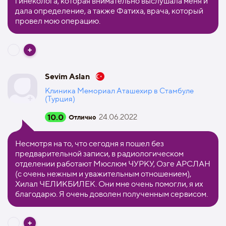
гинеколога, которая внимательно выслушала меня и
дала определение, а также Фатиха, врача, который
провел мою операцию.
Sevim Aslan
Клиника Мемориал Аташехир в Стамбуле
(Турция)
10.0
24.06.2022
Отлично
Несмотря на то, что сегодня я пошел без
предварительной записи, в радиологическом
отделении работают Мюслюм ЧУРКУ, Озге АРСЛАН
(с очень нежным и уважительным отношением),
Хилал ЧЕЛИКБИЛЕК. Они мне очень помогли, я их
благодарю. Я очень доволен полученным сервисом.