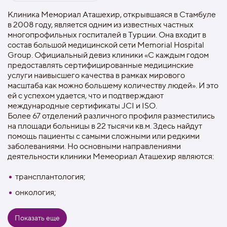
Клиника Мемориал Аташехир, открывшаяся в Стамбуле
в 2008 году, является одним из известных частных
многопрофильных госпиталей в Турции. Она входит в
состав большой медицинской сети Memorial Hospital
Group. Официальный девиз клиники «С каждым годом
предоставлять сертифицированные медицинские
услуги наивысшего качества в рамках мирового
масштаба как можно большему количеству людей». И это
ей с успехом удается, что и подтверждают
международные сертификаты JCI и ISO.
Более 67 отделений различного профиля разместились
на площади больницы в 22 тысячи кв.м. Здесь найдут
помощь пациенты с самыми сложными или редкими
заболеваниями. Но основными направлениями
деятельности клиники Мемеориал Аташехир являются:
трансплантология;
онкология;
кардиохирургия;
Показать еще
нейрохирургия;