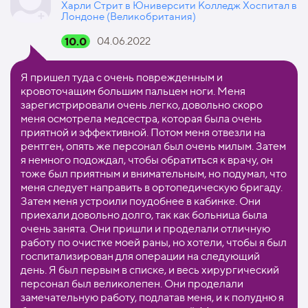
Харли Стрит в Юниверсити Колледж Хоспитал в
Лондоне (Великобритания)
10.0
04.06.2022
Я пришел туда с очень поврежденным и
кровоточащим большим пальцем ноги. Меня
зарегистрировали очень легко, довольно скоро
меня осмотрела медсестра, которая была очень
приятной и эффективной. Потом меня отвезли на
рентген, опять же персонал был очень милым. Затем
я немного подождал, чтобы обратиться к врачу, он
тоже был приятным и внимательным, но подумал, что
меня следует направить в ортопедическую бригаду.
Затем меня устроили поудобнее в кабинке. Они
приехали довольно долго, так как больница была
очень занята. Они пришли и проделали отличную
работу по очистке моей раны, но хотели, чтобы я был
госпитализирован для операции на следующий
день. Я был первым в списке, и весь хирургический
персонал был великолепен. Они проделали
замечательную работу, подлатав меня, и к полудню я