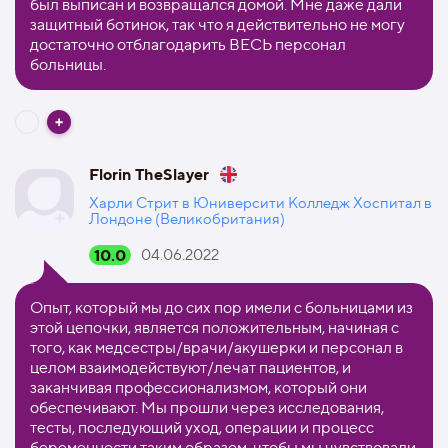
был выписан и возвращался домой. Мне даже дали
защитный ботинок, так что я действительно не могу
достаточно отблагодарить ВЕСЬ персонал
больницы.
Florin TheSlayer
Харли Стрит в Юниверсити Колледж Хоспитал в
Лондоне (Великобритания)
10.0
04.06.2022
Опыт, который мы до сих пор имели с больницами из
этой цепочки, является положительным, начиная с
того, как медсестры/врачи/акушерки и персонал в
целом взаимодействуют/лечат пациентов, и
заканчивая профессионализмом, который они
обеспечивают. Мы прошли через исследования,
тесты, последующий уход, операции и процесс
беременности таким образом, чтобы мы чувствовали