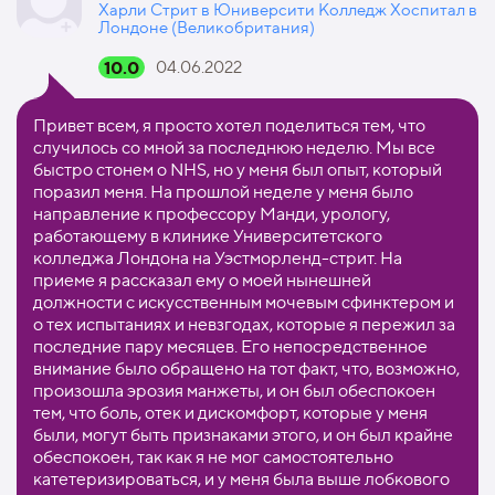
Харли Стрит в Юниверсити Колледж Хоспитал в
Лондоне (Великобритания)
10.0
04.06.2022
Привет всем, я просто хотел поделиться тем, что
случилось со мной за последнюю неделю. Мы все
быстро стонем о NHS, но у меня был опыт, который
поразил меня. На прошлой неделе у меня было
направление к профессору Манди, урологу,
работающему в клинике Университетского
колледжа Лондона на Уэстморленд-стрит. На
приеме я рассказал ему о моей нынешней
должности с искусственным мочевым сфинктером и
о тех испытаниях и невзгодах, которые я пережил за
последние пару месяцев. Его непосредственное
внимание было обращено на тот факт, что, возможно,
произошла эрозия манжеты, и он был обеспокоен
тем, что боль, отек и дискомфорт, которые у меня
были, могут быть признаками этого, и он был крайне
обеспокоен, так как я не мог самостоятельно
катетеризироваться, и у меня была выше лобкового