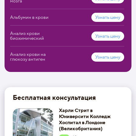
мозга
Альбумин в крови
Узнать цену
Анализ крови
Узнать цену
биохимический
Анализ крови на
Узнать цену
глюкозу антиген
Бесплатная консультация
Харли Стрит в
Юниверсити Колледж
Хоспитал в Лондоне
(Великобритания)