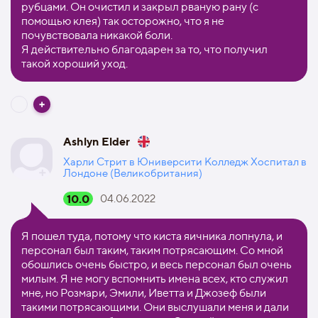
рубцами. Он очистил и закрыл рваную рану (с
помощью клея) так осторожно, что я не
почувствовала никакой боли.
Я действительно благодарен за то, что получил
такой хороший уход.
Ashlyn Elder
Харли Стрит в Юниверсити Колледж Хоспитал в
Лондоне (Великобритания)
10.0
04.06.2022
Я пошел туда, потому что киста яичника лопнула, и
персонал был таким, таким потрясающим. Со мной
обошлись очень быстро, и весь персонал был очень
милым. Я не могу вспомнить имена всех, кто служил
мне, но Розмари, Эмили, Иветта и Джозеф были
такими потрясающими. Они выслушали меня и дали