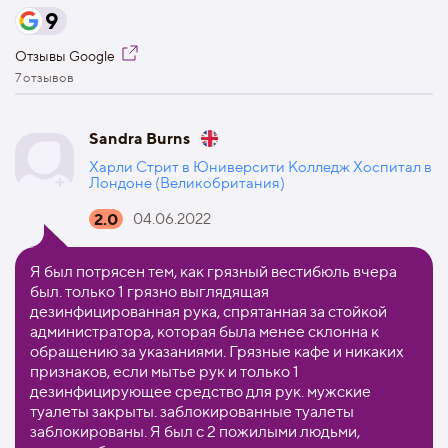
9
Отзывы Google
7 отзывов
Sandra Burns
Харли Стрит в Юниверсити Колледж Хоспитал в
Лондоне (Великобритания)
2.0
04.06.2022
Я был потрясен тем, как грязный вестибюль вчера
был. только 1 грязно выглядящая
дезинфицированная рука, спрятанная за стойкой
администратора, которая была менее склонна к
обращению за указаниями. Грязные кафе и никаких
признаков, если мытье рук и только 1
дезинфицирующее средство для рук. мужские
туалеты закрыты. заблокированные туалеты
заблокированы. Я был с 2 пожилыми людьми,