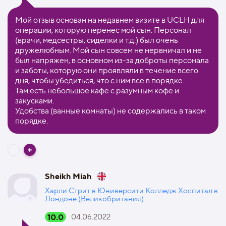
Мой отзыв основан на недавнем визите в UCLH для
операции, которую перенес мой сын. Персонал
(врачи, медсестры, сиделки и т.д.) был очень
дружелюбным. Мой сын совсем не нервничал и не
был напряжен, в основном из-за доброты персонала
и заботы, которую они проявляли в течение всего
дня, чтобы убедиться, что с ним все в порядке.
Там есть небольшое кафе с разумным кофе и
закусками.
Удобства (ванные комнаты) не содержались в таком
порядке.
Sheikh Miah
Харли Стрит в Юниверсити Колледж Хоспитал в
Лондоне (Великобритания)
10.0
04.06.2022