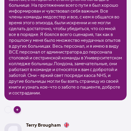
больнице. На протяжении всего пути я был хорошо
информирован и чувствовал себя важным. Все
члены команды медсестер и все, с кем я общался во
время этого эпизода, были искренни и не могли
сделать достаточно, чтобы убедиться, что со мной
все в порядке. Я боялся всего сценария, так как в
прошлом у меня было множество неудачных опытов
в других больницах. Весь персонал, и я имею в виду
ВСЕ персонал от администратора до персонала
столовой и сестринской команды в Университетском
колледже больницы Лондона, замечательные, они
работают в команде и относятся к вам с добротой и
заботой. Они - яркий свет посреди хаоса NHS, и
другие больницы могли бы взять страницу из своей
книги и узнать кое-что о заботе о пациенте, доброте
и сострадании.
Terry Brougham