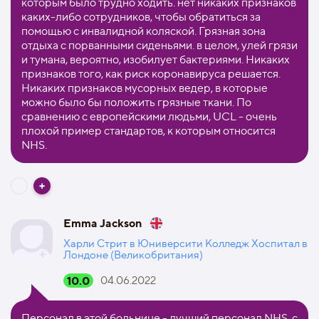
которым было трудно ходить. нет никаких признаков
каких-либо сотрудников, чтобы обратиться за
помощью с инвалидной коляской. Грязная зона
отдыха с порванными сиденьями. в целом, улей грязи
и тумана, вероятно, изобилует бактериями. Никаких
признаков того, как риск коронавируса решается.
Никаких признаков мусорных ведер, в которые
можно было бы положить грязные ткани. По
сравнению с европейскими людьми, UCL - очень
плохой пример стандартов, к которым относится
NHS.
Emma Jackson
Харли Стрит в Юниверсити Колледж Хоспитал в
Лондоне (Великобритания)
10.0
04.06.2022
Персонал в этой больнице - лучший персонал NHS, с