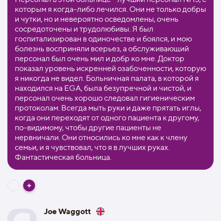
которым я когда-либо лечился. Они не только добры
и чутки, но и невероятно осведомлены, очень
сосредоточены и трудолюбивы. Я был
госпитализирован в одиночестве и боялся, и мою
болезнь восприняли всерьез, а обслуживающий
персонал был очень мил и добр ко мне. Доктор
показал уровень искренней озабоченности, которую
я никогда не видел. Больничная палата, в которой я
находился на EGA, была безупречной и чистой, и
персонал очень хорошо следовал гигиеническим
протоколам. Всегда мыть руки и даже прятать иглы,
когда они переходят от одного пациента к другому,
по-видимому, чтобы другие пациенты не
нервничали. Они относились ко мне как к члену
семьи, и я чувствовал, что я в лучших руках.
Фантастическая больница.
Joe Waggott