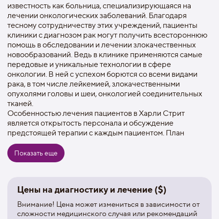
известность как больница, специализирующаяся на
лечении онкологических заболеваний. Благодаря
тесному сотрудничеству этих учреждений, пациенты
клиники с диагнозом рак могут получить всестороннюю
помощь в обследовании и лечении злокачественных
новообразований. Ведь в клинике применяются самые
передовые и уникальные технологии в сфере
онкологии. В ней с успехом борются со всеми видами
рака, в том числе лейкемией, злокачественными
опухолями головы и шеи, онкологией соединительных
тканей.
Особенностью лечения пациентов в Харли Стрит
является открытость персонала и обсуждение
предстоящей терапии с каждым пациентом. План
лечения составляется с учетом индивидуальных
особенностей человека, стадии и формы заболевания.
Показать еще
Больной может получить подробное разъяснение по
предлагаемым процедурам, в этом ему помогает служба
поддержки пациентов, дающая подробное описание
Цены на диагностику и лечение ($)
методик лечения.
И хотя лечение онкологических пациентов является
Внимание! Цена может измениться в зависимости от
основным видом деятельности клиники, в ней так же
сложности медицинского случая или рекомендаций