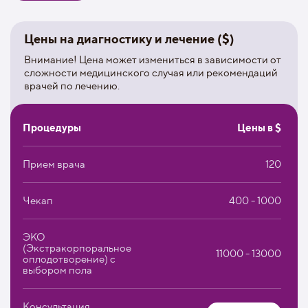
эндопротезирование;
пересадка почек и печени.
Цены на диагностику и лечение ($)
В клиниках сети применяются современные методики и
Внимание! Цена может измениться в зависимости от
оборудование, среди которых:
сложности медицинского случая или рекомендаций
технология ПЭТ-КТ Discovery IQ;
врачей по лечению.
Versa HD – линейный ускоритель для лучевой терапии;
ангиография;
Процедуры
Цены в $
кибер-нож.
Ежегодно в Медикане выполняется:
Прием врача
120
190 трансплантаций костного мозга;
500 пересадок почек (99% успешных операций);
Чекап
400 - 1000
30 трансплантаций печени (успешность составляет
80%).
ЭКО
(Экстракорпоральное
11000 - 13000
Штат Медиканы составляет 6500 медицинских
оплодотворение) с
сотрудников. Врачи являются ведущими специалистами
выбором пола
в своих направлениях. Большинство из них имеет
многолетний опыт медицинской практики и
Консультация