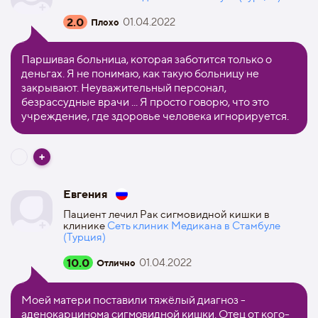
2.0
01.04.2022
Плохо
Паршивая больница, которая заботится только о
деньгах. Я не понимаю, как такую ​​больницу не
закрывают. Неуважительный персонал,
безрассудные врачи ... Я просто говорю, что это
учреждение, где здоровье человека игнорируется.
Евгения
Пациент лечил Рак сигмовидной кишки в
клинике
Сеть клиник Медикана в Стамбуле
(Турция)
10.0
01.04.2022
Отлично
Моей матери поставили тяжёлый диагноз -
аденокарцинома сигмовидной кишки. Отец от кого-