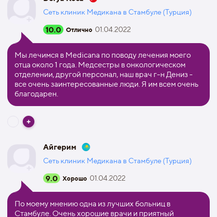
Сеть клиник Медикана в Стамбуле (Турция)
10.0
01.04.2022
Отлично
Мы лечимся в Medicana по поводу лечения моего
отца около 1 года. Медсестры в онкологическом
отделении, другой персонал, наш врач г-н Дениз -
все очень заинтересованные люди. Я им всем очень
благодарен.
Айгерим
Сеть клиник Медикана в Стамбуле (Турция)
9.0
01.04.2022
Хорошо
По моему мнению одна из лучших больниц в
Стамбуле. Очень хорошие врачи и приятный