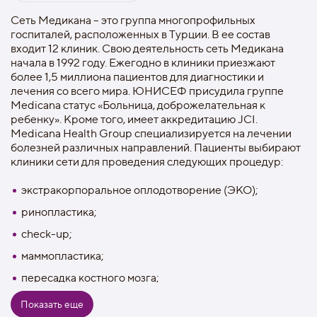
Сеть Медикана – это группа многопрофильных
госпиталей, расположенных в Турции. В ее состав
входит 12 клиник. Свою деятельность сеть Медикана
начала в 1992 году. Ежегодно в клиники приезжают
более 1,5 миллиона пациентов для диагностики и
лечения со всего мира. ЮНИСЕФ присудила группе
Medicana статус «Больница, доброжелательная к
ребенку». Кроме того, имеет аккредитацию JCI.
Medicana Health Group специализируется на лечении
болезней различных направлений. Пациенты выбирают
клиники сети для проведения следующих процедур:
экстракорпоральное оплодотворение (ЭКО);
ринопластика;
check-up;
маммопластика;
пересадка костного мозга;
лечение онкологических заболеваний;
Показать еще