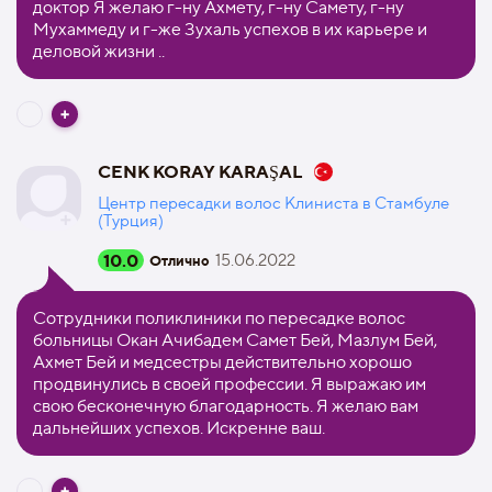
доктор Я желаю г-ну Ахмету, г-ну Самету, г-ну
Мухаммеду и г-же Зухаль успехов в их карьере и
деловой жизни ..
CENK KORAY KARAŞAL
Центр пересадки волос Клиниста в Стамбуле
(Турция)
10.0
15.06.2022
Отлично
Сотрудники поликлиники по пересадке волос
больницы Окан Ачибадем Самет Бей, Мазлум Бей,
Ахмет Бей и медсестры действительно хорошо
продвинулись в своей профессии. Я выражаю им
свою бесконечную благодарность. Я желаю вам
дальнейших успехов. Искренне ваш.