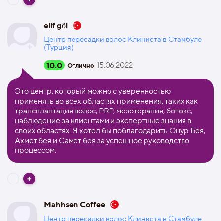
elif göl
Центр пересадки волос Клиниста в Стамбуле
(Турция)
10.0
15.06.2022
Отлично
Это центр, который можно с уверенностью
применять во всех областях применения, таких как
трансплантация волос, PRP, мезотерапия, ботокс,
наблюдение за клиентами и экспертные знания в
своих областях. Я хотел бы поблагодарить Онур Бея,
Ахмет бея и Самет бея за успешное руководство
процессом.
Mahhsen Coffee
Центр пересадки волос Клиниста в Стамбуле