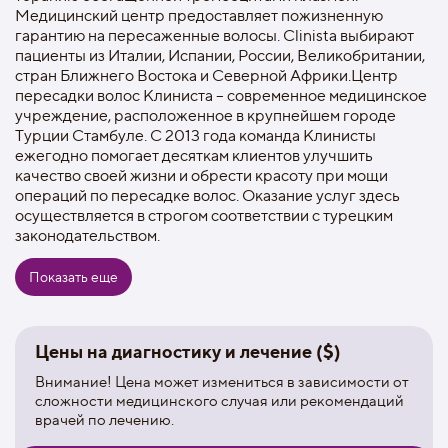
Медицинский центр предоставляет пожизненную
гарантию на пересаженные волосы. Clinista выбирают
пациенты из Италии, Испании, России, Великобритании,
стран Ближнего Востока и Северной Африки.Центр
пересадки волос Клиниста – современное медицинское
учреждение, расположенное в крупнейшем городе
Турции Стамбуле. С 2013 года команда Клинисты
ежегодно помогает десяткам клиентов улучшить
качество своей жизни и обрести красоту при мощи
операций по пересадке волос. Оказание услуг здесь
осуществляется в строгом соответствии с турецким
законодательством.
Основными направлениями работы центра являются:
Показать еще
лечение выпадения волос;
пересадка волос с применением метода экстракции
фолликулярных объединений (FUE) и прямой
Цены на диагностику и лечение ($)
имплантации волос (DHI);
Внимание! Цена может измениться в зависимости от
пересадка бровей;
сложности медицинского случая или рекомендаций
врачей по лечению.
пересадка бороды;