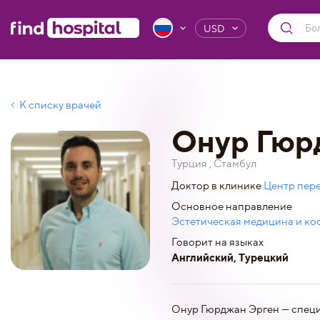
USD
К списку врачей
Онур Гюр
Турция , Стамбул
Доктор в клинике
Центр пере
Основное направление
Эстетическая медицина и ко
Говорит на языках
Английский, Турецкий
Онур Гюрджан Эрген — специ