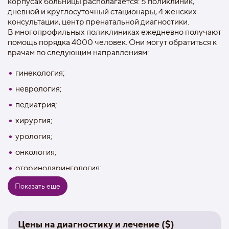
корпусах больницы располагается: 5 поликлиник,
дневной и круглосуточный стационары, 4 женских
консультации, центр пренатальной диагностики.
В многопрофильных поликлиниках ежедневно получают
помощь порядка 4000 человек. Они могут обратиться к
врачам по следующим направлениям:
гинекология;
неврология;
педиатрия;
хирургия;
урология;
онкология;
оториноларингология;
офтальмология;
Показать еще
эндокринология и др.
Больница оснащена самым современным медицинским
Цены на диагностику и лечение ($)