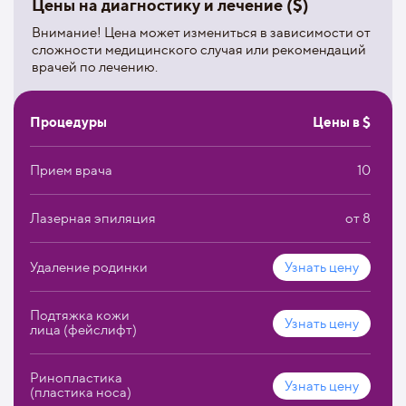
радиоволновой дерматокоррекции.
Цены на диагностику и лечение ($)
Наличие в центре мультифункционального лазерного
Внимание! Цена может измениться в зависимости от
комплекса «Мультилайн» позволяет быстро и
сложности медицинского случая или рекомендаций
безболезненно решить проблему нежелательных волос,
врачей по лечению.
сосудистых и пигментных заболеваний, рубцов
различного происхождения.
Процедуры
Цены в $
Прием врача
10
Лазерная эпиляция
от 8
Удаление родинки
Узнать цену
Подтяжка кожи
Узнать цену
лица (фейслифт)
Ринопластика
Узнать цену
(пластика носа)