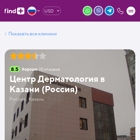
USD
Показать все клиники
8.5
Хорошо
10
отзывов
Центр Дерматология в
Казани (Россия)
Россия , Казань