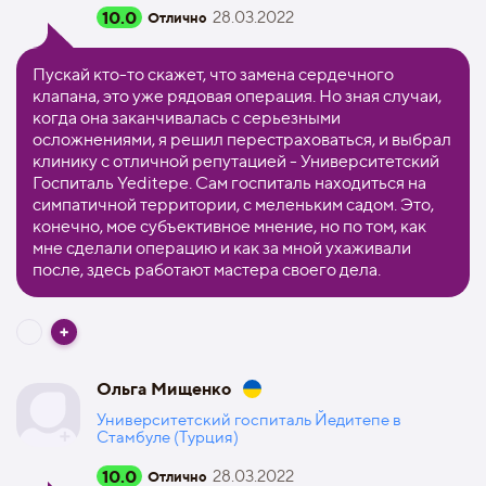
10.0
28.03.2022
Отлично
Пускай кто-то скажет, что замена сердечного
клапана, это уже рядовая операция. Но зная случаи,
когда она заканчивалась с серьезными
осложнениями, я решил перестраховаться, и выбрал
клинику с отличной репутацией - Университетский
Госпиталь Yeditepe. Сам госпиталь находиться на
симпатичной территории, с меленьким садом. Это,
конечно, мое субъективное мнение, но по том, как
мне сделали операцию и как за мной ухаживали
после, здесь работают мастера своего дела.
Ольга Мищенко
Университетский госпиталь Йедитепе в
Стамбуле (Турция)
10.0
28.03.2022
Отлично