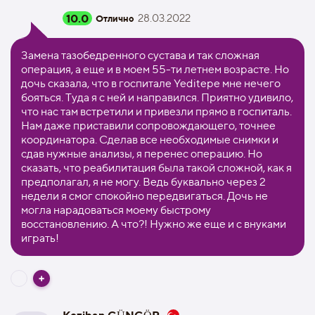
10.0
28.03.2022
Отлично
Замена тазобедренного сустава и так сложная
операция, а еще и в моем 55-ти летнем возрасте. Но
дочь сказала, что в госпитале Yeditepe мне нечего
бояться. Туда я с ней и направился. Приятно удивило,
что нас там встретили и привезли прямо в госпиталь.
Нам даже приставили сопровождающего, точнее
координатора. Сделав все необходимые снимки и
сдав нужные анализы, я перенес операцию. Но
сказать, что реабилитация была такой сложной, как я
предполагал, я не могу. Ведь буквально через 2
недели я смог спокойно передвигаться. Дочь не
могла нарадоваться моему быстрому
восстановлению. А что?! Нужно же еще и с внуками
играть!