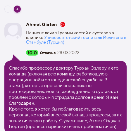
Ahmet Gürten
Пациент лечил Травмы костей и суставов в
клинике
Университетский госпиталь Йедитепе в
Стамбуле (Турция)
10.0
28.03.2022
Отлично
Спасибо профессору доктору Турхан Озлеру и его
команда (включая всю команду, работающую в
операционной и ортопедической службе на 9
этаже), которые провели операцию по
протезированию моего тазобедренного сустава, от
проблем с которым я страдала долгое время. Я вам
благодарен.
Кроме того, я хотел бы поблагодарить весь
персонал, который внес свой вклад в процессы, за их
аналитическую работу. С уважением, Ахмет Озджан
Гюртен (процесс парковки очень проблематичен)