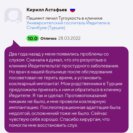
Кирилл Астафьев
Пациент лечил Тугоухость в клинике
Университетский госпиталь Йедитепе в
Стамбуле (Турция)
10.0
28.03.2022
Отлично
Два года назад у меня появились проблемы со
слухом. Сначала я думал, что это резуотзыв о
клинике Йедитепельтат простудного заболевания.
Но врач в нашей больнице после обследования
посоветовал не терять время, а установить
кохлеарный имплантат. Мои родственники в Турции
предложили приехать к ним и обратиться в клинику
Йедитепе. Я так и сделал. Противопоказаний
никаких не было, и мне провели кохлеарную
имплантацию. Послеоперационная адаптация была
недолгой, осложнений тоже не было. Сейчас
чувствую себя хорошо. Спасибо хирургам, что
помогли мне восстановить слух.