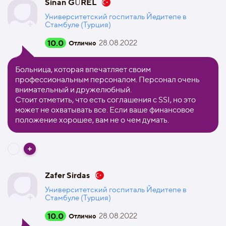
Sinan GÜREL
Университетский госпиталь Йедитепе в
Стамбуле (Турция)
10.0
28.08.2022
Отлично
Больница, которая впечатляет своим
профессиональным персоналом. Персонал очень
внимательный и дружелюбный.
Стоит отметить, что есть соглашения с SSI, но это
может не охватывать все. Если ваше финансовое
положение хорошее, вам не о чем думать.
Zafer Sirdas
Университетский госпиталь Йедитепе в
Стамбуле (Турция)
10.0
28.08.2022
Отлично