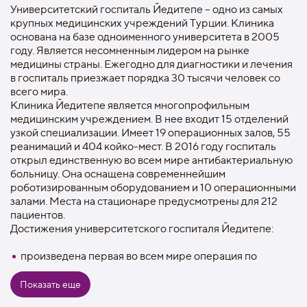
Университетский госпиталь Йедитепе – одно из самых
крупных медицинских учреждений Турции. Клиника
основана на базе одноименного университета в 2005
году. Является несомненным лидером на рынке
медицины страны. Ежегодно для диагностики и лечения
в госпиталь приезжает порядка 30 тысячи человек со
всего мира.
Клиника Йедитепе является многопрофильным
медицинским учреждением. В нее входит 15 отделений
узкой специализации. Имеет 19 операционных залов, 55
реанимаций и 404 койко-мест. В 2016 году госпиталь
открыл единственную во всем мире антибактериальную
больницу. Она оснащена современнейшим
роботизированным оборудованием и 10 операционными
залами. Места на стационаре предусмотрены для 212
пациентов.
Достижения университетского госпиталя Йедитепе:
произведена первая во всем мире операция по
пересадке коленной чашечки из собственных тканей;
Показать еще
создание единственного в Турции банка крови;