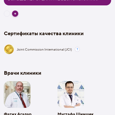
Сертификаты качества клиники
Joint Commission International (JCI)
Врачи клиники
Фатих Агалар
Мустафа Шимшек