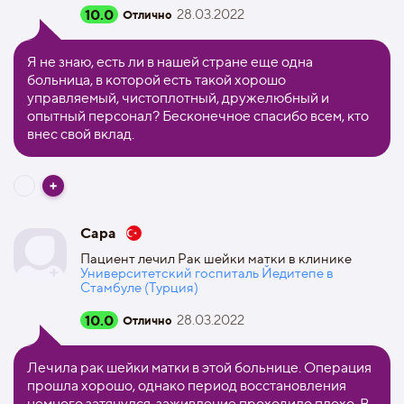
10.0
28.03.2022
Отлично
Я не знаю, есть ли в нашей стране еще одна
больница, в которой есть такой хорошо
управляемый, чистоплотный, дружелюбный и
опытный персонал? Бесконечное спасибо всем, кто
внес свой вклад.
Сара
Пациент лечил Рак шейки матки в клинике
Университетский госпиталь Йедитепе в
Стамбуле (Турция)
10.0
28.03.2022
Отлично
Лечила рак шейки матки в этой больнице. Операция
прошла хорошо, однако период восстановления
немного затянулся, заживление проходило плохо. В