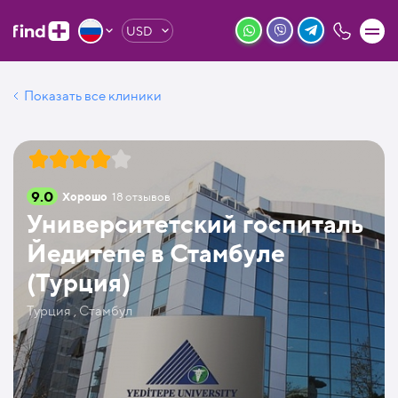
USD
Показать все клиники
9.0
Хорошо
18
отзывов
Университетский госпиталь
Йедитепе в Стамбуле
(Турция)
Турция , Стамбул