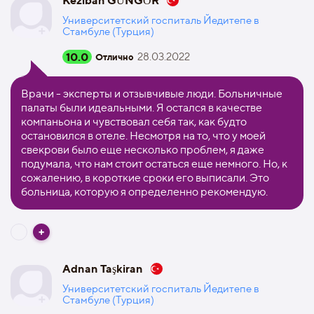
Keziban GÜNGÖR
Университетский госпиталь Йедитепе в
Стамбуле (Турция)
10.0
28.03.2022
Отлично
Врачи - эксперты и отзывчивые люди. Больничные
палаты были идеальными. Я остался в качестве
компаньона и чувствовал себя так, как будто
остановился в отеле. Несмотря на то, что у моей
свекрови было еще несколько проблем, я даже
подумала, что нам стоит остаться еще немного. Но, к
сожалению, в короткие сроки его выписали. Это
больница, которую я определенно рекомендую.
Adnan Taşkiran
Университетский госпиталь Йедитепе в
Стамбуле (Турция)