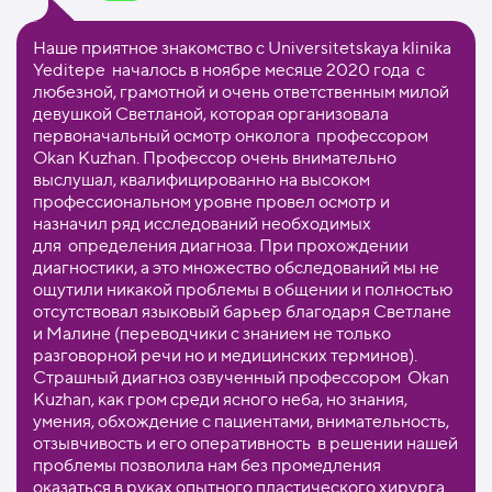
Наше приятное знакомство с Universitetskaya klinika
Yeditepe началось в ноябре месяце 2020 года с
любезной, грамотной и очень ответственным милой
девушкой Светланой, которая организовала
первоначальный осмотр онколога профессором
Оkan Kuzhan. Профессор очень внимательно
выслушал, квалифицированно на высоком
профессиональном уровне провел осмотр и
назначил ряд исследований необходимых
для определения диагноза. При прохождении
диагностики, а это множество обследований мы не
ощутили никакой проблемы в общении и полностью
отсутствовал языковый барьер благодаря Светлане
и Малине (переводчики с знанием не только
разговорной речи но и медицинских терминов).
Страшный диагноз озвученный профессором Оkan
Kuzhan, как гром среди ясного неба, но знания,
умения, обхождение с пациентами, внимательность,
отзывчивость и его оперативность в решении нашей
проблемы позволила нам без промедления
оказаться в руках опытного пластического хирурга