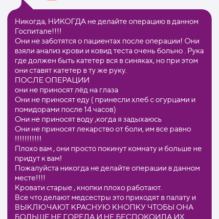
Никогда, НИКОГДА не делайте операцию в данном
Госпитале!!!!
Они не заботятся о пациентах после операции! Они
взяли анализ крови и ковид теста очень больно . Рука
где должен быть катетер вся в синяках, но при этом
они ставят катетер в ту же руку.
ПОСЛЕ ОПЕРАЦИИ
они не приносят лёд на глаза
Они не приносят еду ( принесли хлеб с огурцами и
помидорами после 14 часов)
Они не приносят воду ,когда я задыхаюсь
Они не приносят лекарство от боли, им все равно
!!!!!!!!!!!
Плохо вам , они просто покинут комнату и больше не
придут к вам!
Пожалуйста никогда не делайте операции в данном
месте!!!!
Кровати старые , кнопки плохо работают.
Все что делают медсестры это приходят в палату и
ВЫКЛЮЧАЮТ КРАСНУЮ КНОПКУ ЧТОБЫ ОНА
БОЛЬШЕ НЕ ГОРЕЛА И НЕ БЕСПОКОИЛА ИХ.