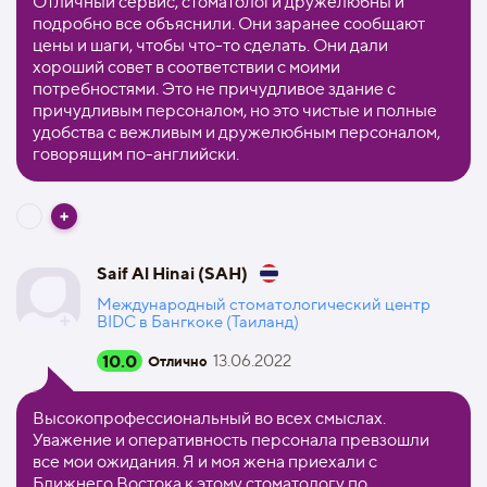
Отличный сервис, стоматологи дружелюбны и
подробно все объяснили. Они заранее сообщают
цены и шаги, чтобы что-то сделать. Они дали
хороший совет в соответствии с моими
потребностями. Это не причудливое здание с
причудливым персоналом, но это чистые и полные
удобства с вежливым и дружелюбным персоналом,
говорящим по-английски.
Saif Al Hinai (SAH)
Международный стоматологический центр
BIDC в Бангкоке (Таиланд)
10.0
13.06.2022
Отлично
Высокопрофессиональный во всех смыслах.
Уважение и оперативность персонала превзошли
все мои ожидания. Я и моя жена приехали с
Ближнего Востока к этому стоматологу по