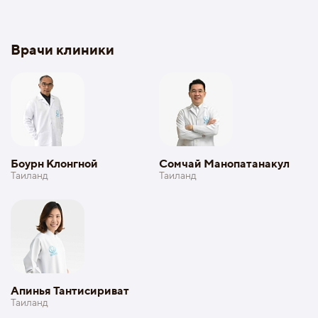
Врачи клиники
Боурн Клонгной
Сомчай Манопатанакул
Таиланд
Таиланд
Апинья Тантисириват
Таиланд