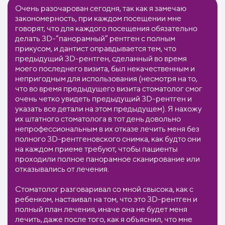
Очень разочарован сегодня, так как я замечаю
закономерность, при каждом посещении мне
говорят, что для каждого посещения обязательно
делать 3D-“панорамный” рентген с полным
прикусом, и дантист оправдывается тем, что
предыдущий 3D-рентген, сделанный во время
моего последнего визита, был некачественным и
непригодным для использования (несмотря на то,
что во время предыдущего визита стоматолог смог
очень четко увидеть предыдущий 3D-рентген и
указать все детали на этом предыдущем). Я нахожу
их штатного стоматолога в тот день довольно
непрофессиональным в их отказе лечить меня без
полного 3D-рентгеновского снимка, как будто они
на каждом приеме требуют, чтобы пациенты
проходили полное панорамное сканирование или
отказывались от лечения.
Стоматолог разговаривал со мной свысока, как с
ребенком, настаивал на том, что это 3D-рентген и
полный план лечения, иначе она не будет меня
лечить, даже после того, как я объяснил, что мне