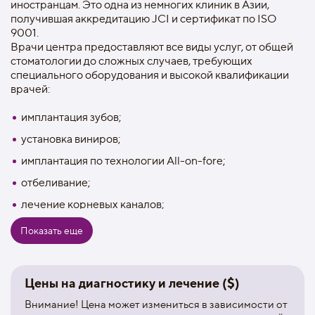
иностранцам. Это одна из немногих клиник в Азии,
получившая аккредитацию JCI и сертификат по ISO
9001.
Врачи центра предоставляют все виды услуг, от общей
стоматологии до сложных случаев, требующих
специального оборудования и высокой квалификации
врачей:
имплантация зубов;
установка виниров;
имплантация по технологии All-on-fore;
отбеливание;
лечение корневых каналов;
имплантация по технолгии All-on-6;
Показать еще
установка зубных коронок;
установка виниров из керамики;
Цены на диагностику и лечение ($)
установка имплантов с коронкой;
Внимание! Цена может измениться в зависимости от
установка мини-имплантов;