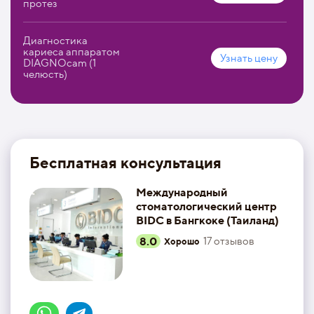
протез
Диагностика
кариеса аппаратом
Узнать цену
DIAGNOcam (1
челюсть)
Бесплатная консультация
Международный
стоматологический центр
BIDC в Бангкоке (Таиланд)
8.0
17
отзывов
Хорошо