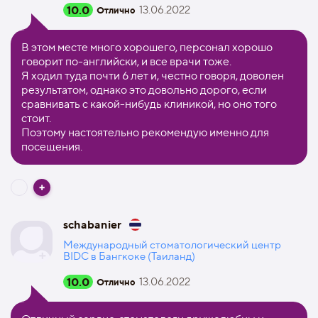
10.0
13.06.2022
Отлично
В этом месте много хорошего, персонал хорошо
говорит по-английски, и все врачи тоже.
Я ходил туда почти 6 лет и, честно говоря, доволен
результатом, однако это довольно дорого, если
сравнивать с какой-нибудь клиникой, но оно того
стоит.
Поэтому настоятельно рекомендую именно для
посещения.
schabanier
Международный стоматологический центр
BIDC в Бангкоке (Таиланд)
10.0
13.06.2022
Отлично