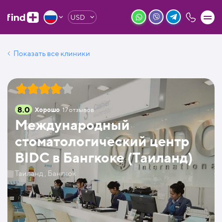
USD
Показать все клиники
8.0
Хорошо
17
отзывов
Международный
стоматологический центр
BIDC в Бангкоке (Таиланд)
Таиланд , Бангкок