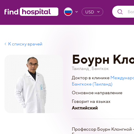
USD
К списку врачей
Боурн Кл
Таиланд , Бангкок
Доктор в клинике
Междунаро
Бангкоке (Таиланд)
Основное направление
Говорит на языках
Английский
Профессор Боурн Клонгной -