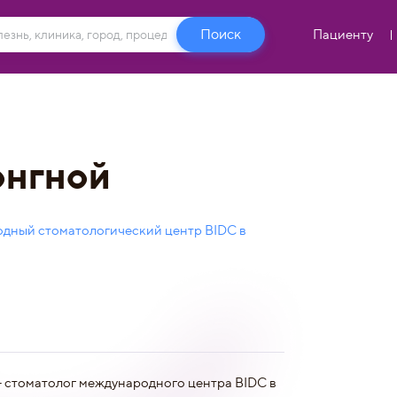
Пациенту
онгной
дный стоматологический центр BIDC в
 стоматолог международного центра BIDC в