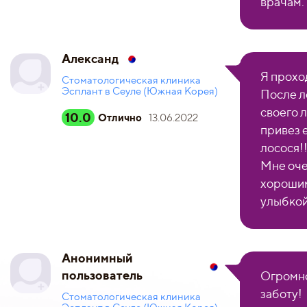
врачам.
Александ
Я прохо
Стоматологическая клиника
Эсплант в Сеуле (Южная Корея)
После л
своего 
10.0
Отлично
13.06.2022
привез 
лосося!
Мне оче
хорошим
улыбкой
Анонимный
пользователь
Огромно
заботу!
Стоматологическая клиника