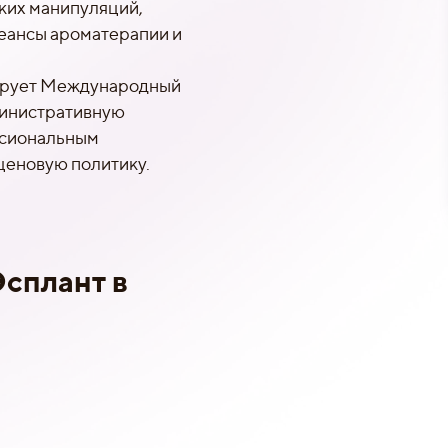
ких манипуляций,
еансы ароматерапии и
ирует Международный
министративную
ссиональным
ценовую политику.
:
сплант в