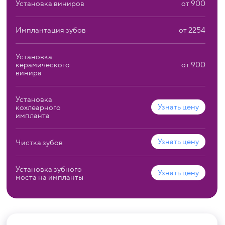
Установка виниров
от 900
Имплантация зубов
от 2254
Установка
керамического
от 900
винира
Установка
Узнать цену
кохлеарного
импланта
Узнать цену
Чистка зубов
Установка зубного
Узнать цену
моста на импланты