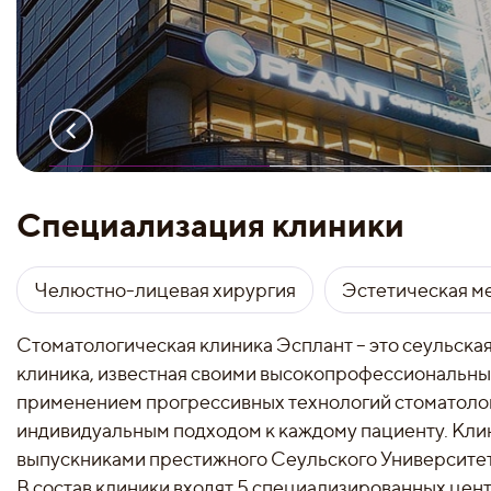
Специализация клиники
Челюстно-лицевая хирургия
Эстетическая м
Стоматологическая клиника Эсплант – это сеульска
клиника, известная своими высокопрофессиональны
применением прогрессивных технологий стоматолог
индивидуальным подходом к каждому пациенту. Кли
выпускниками престижного Сеульского Университет
В состав клиники входят 5 специализированных цен