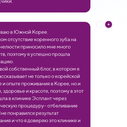
чики.
ваю в Южной Корее.
ом отсутствие коренного зуба на
челюсти приносило мне много
тв, поэтому я успешно прошла
тацию.
вой собственный блог, в котором я
ассказывает не только о корейской
е и опыте проживания в Корее, но и
, здоровье и красоте, поэтому в этот
шла в клинике Эсплант через
ческую процедуру– отбеливание
Мне понравился результат
ания и что я доверяю это клинике и