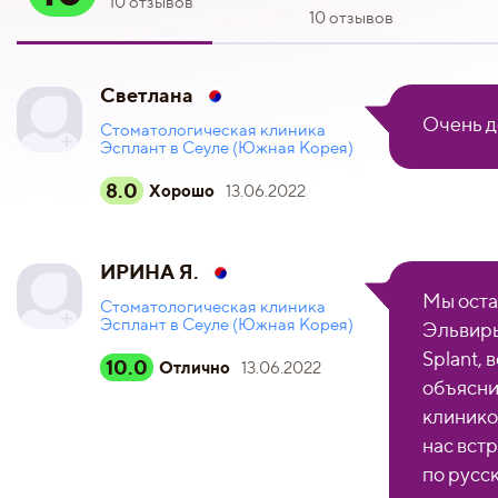
10 отзывов
10 отзывов
Светлана
Очень д
Стоматологическая клиника
Эсплант в Сеуле (Южная Корея)
8.0
Хорошо
13.06.2022
ИРИНА Я.
Мы оста
Стоматологическая клиника
Эсплант в Сеуле (Южная Корея)
Эльвиры
Splant, 
10.0
Отлично
13.06.2022
объясни
клинико
нас вст
по русск