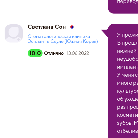
перевод
Светлана Сон
Я прожи
Стоматологическая клиника
Эсплант в Сеуле (Южная Корея)
В прошл
нижней 
10.0
Отлично
13.06.2022
неудобс
имплан
У меня с
много р
культур
об уходе
раз про
космети
зубов. 
отбелив