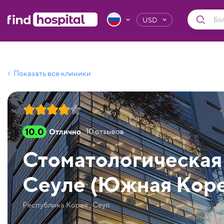
USD
Показать все клиники
10.0
Отлично
10
отзывов
Стоматологическая
Сеуле (Южная Коре
Республика Корея , Сеул