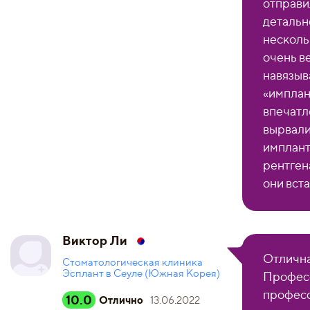
отправи
детальн
несколь
очень в
навязыв
«имплан
впечатл
вырвали
импланто
рентген
они вст
Виктор Ли
Отлична
Стоматологическая клиника
Эсплант в Сеуле (Южная Корея)
Професс
професс
10.0
Отлично
13.06.2022