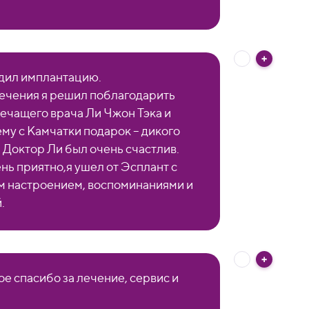
дил имплантацию.
ечения я решил поблагодарить
лечащего врача Ли Чжон Тэка и
ему с Камчатки подарок – дикого
! Доктор Ли был очень счастлив.
нь приятно,я ушел от Эсплант с
 настроением, воспоминаниями и
.
е спасибо за лечение, сервис и