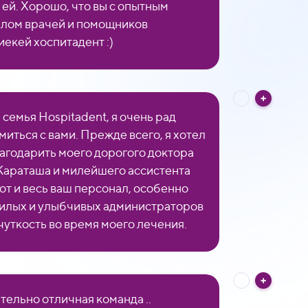
 ей. Хорошо, что вы с опытным
лом врачей и помощников
екей хоспитадент :)
 семья Hospitadent, я очень рад
миться с вами. Прежде всего, я хотел
агодарить моего дорогого доктора
Караташа и милейшего ассистента
от и весь ваш персонал, особенно
илых и улыбчивых администраторов
чуткость во время моего лечения.
тельно отличная команда ..