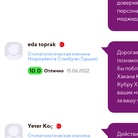
доверяя
персона
меджиди
eda toprak
Дорогая
Стоматологическая клиника
Hospitadent в Стамбуле (Турция)
познако
бы побл
10.0
Отлично
15.06.2022
Хакана 
Кубру Х
ваших м
за вашу 
Yeter Koç
Действи
Стоматологическая клиника