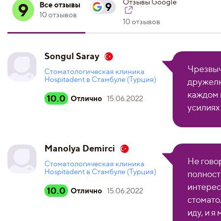
Отзывы Google
9
Все отзывы
9
10 отзывов
10 отзывов
Songul Saray
Чрезвыч
Стоматологическая клиника
Hospitadent в Стамбуле (Турция)
дружелю
каждом 
10.0
Отлично
15.06.2022
усилиях
Manolya Demirci
Не говор
Стоматологическая клиника
Hospitadent в Стамбуле (Турция)
полност
интерес
10.0
Отлично
15.06.2022
стомато
иду, и я