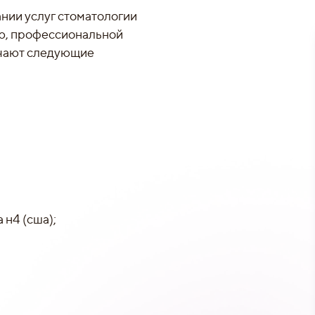
ании услуг стоматологии
ю, профессиональной
ючают следующие
н4 (сша);