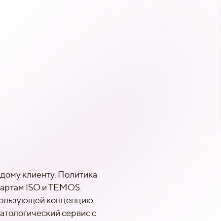
дому клиенту. Политика
дартам ISO и TEMOS.
спользующей концепцию
матологический сервис с