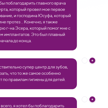
 бы поблагодарить главного врача
урта, который провел мое первое
вание, и господина Юсуфа, который
не протез .. Конечно, я также
рю г-на Эсера, который помог мне с
м имплантатов. Это был плавный
начала до конца.
ствительно супер центр для зубов,
зать, что то же самое особенно
т по правилам гигиены для детей.
всего, я хотел бы поблагодарить