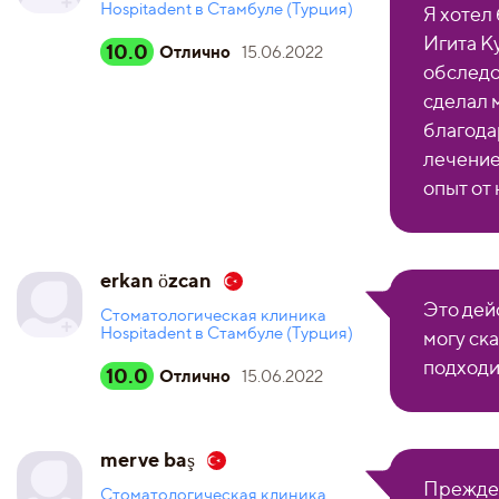
Hospitadent в Стамбуле (Турция)
Я хотел
Игита К
10.0
Отлично
15.06.2022
обследо
сделал м
благода
лечение
опыт от 
erkan özcan
Это дей
Стоматологическая клиника
Hospitadent в Стамбуле (Турция)
могу ска
подходи
10.0
Отлично
15.06.2022
merve baş
Прежде 
Стоматологическая клиника