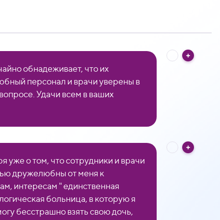
айно обнадеживает, что их
бный персонал и врачи уверены в
вопросе. Удачи всем в ваших
я уже о том, что сотрудники и врачи
ью дружелюбны от меня к
ам, интересам " единственная
логическая больница, в которую я
 могу бесстрашно взять свою дочь,