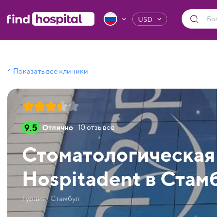
USD
Показать все клиники
9.5
Отлично
10
отзывов
Стоматологическая
Hospitadent в Стам
Турция , Стамбул