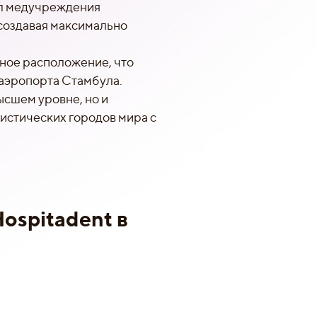
ал медучреждения
создавая максимально
ное расположение, что
 аэропорта Стамбула.
ысшем уровне, но и
истических городов мира с
:
ospitadent в