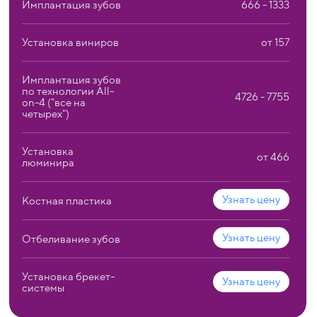
Имплантация зубов
666 - 1333
Установка виниров
от 157
Имплантация зубов
по технологии All-
4726 - 7755
on-4 ("все на
четырех")
Установка
от 466
люминира
Узнать цену
Костная пластика
Узнать цену
Отбеливание зубов
Установка брекет-
Узнать цену
системы