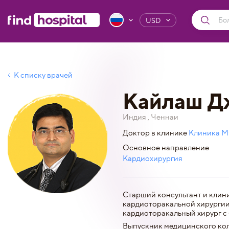
USD
К списку врачей
Кайлаш Д
Индия , Ченнаи
Доктор в клинике
Клиника M
Основное направление
Кардиохирургия
Старший консультант и клин
кардиоторакальной хирургии
кардиоторакальный хирург с 
Выпускник медицинского ко