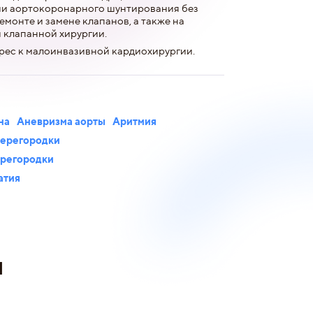
ии аортокоронарного шунтирования без
емонте и замене клапанов, а также на
 клапанной хирургии.
рес к малоинвазивной кардиохирургии.
на
Аневризма аорты
Аритмия
ерегородки
регородки
атия
и