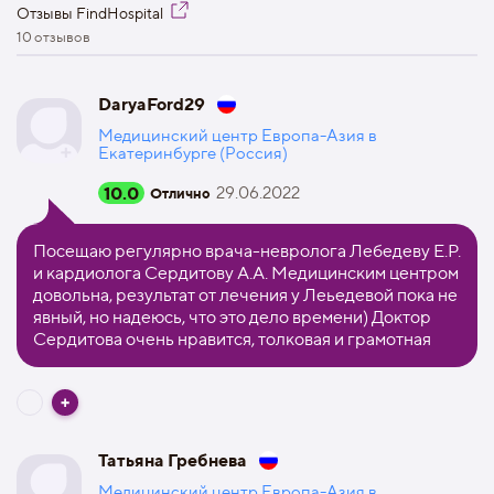
Отзывы FindHospital
10 отзывов
DaryaFord29
Медицинский центр Европа-Азия в
Екатеринбурге (Россия)
10.0
29.06.2022
Отлично
Посещаю регулярно врача-невролога Лебедеву Е.Р.
и кардиолога Сердитову А.А. Медицинским центром
довольна, результат от лечения у Леьедевой пока не
явный, но надеюсь, что это дело времени) Доктор
Сердитова очень нравится, толковая и грамотная
Татьяна Гребнева
Медицинский центр Европа-Азия в