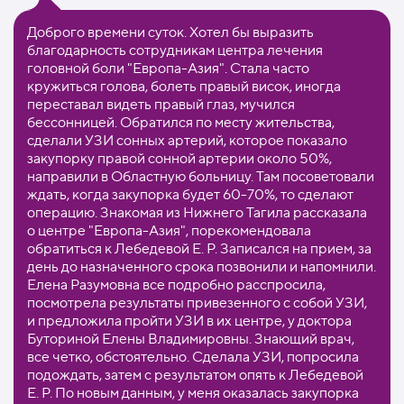
Доброго времени суток. Хотел бы выразить
благодарность сотрудникам центра лечения
головной боли "Европа-Азия". Стала часто
кружиться голова, болеть правый висок, иногда
переставал видеть правый глаз, мучился
бессонницей. Обратился по месту жительства,
сделали УЗИ сонных артерий, которое показало
закупорку правой сонной артерии около 50%,
направили в Областную больницу. Там посоветовали
ждать, когда закупорка будет 60-70%, то сделают
операцию. Знакомая из Нижнего Тагила рассказала
о центре "Европа-Азия", порекомендовала
обратиться к Лебедевой Е. Р. Записался на прием, за
день до назначенного срока позвонили и напомнили.
Елена Разумовна все подробно расспросила,
посмотрела результаты привезенного с собой УЗИ,
и предложила пройти УЗИ в их центре, у доктора
Буториной Елены Владимировны. Знающий врач,
все четко, обстоятельно. Сделала УЗИ, попросила
подождать, затем с результатом опять к Лебедевой
Е. Р. По новым данным, у меня оказалась закупорка