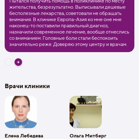
Пытался получить помощь в поликлинике по месту
жительства, безрезультатно. Выписывали дешевые
бесполезные лекарства, советовали не обращать
внимания. В клинике Европа-Азия ко мне оне мне
наконец-то поставили правильный диагноз,
назначили современное лечение, вообще отнеслись
со вниманием. Головные боли стали беспокоить
значительно реже. Доверяю этому центру и врачам.
Врачи клиники
Елена Лебедева
Ольга Митберг