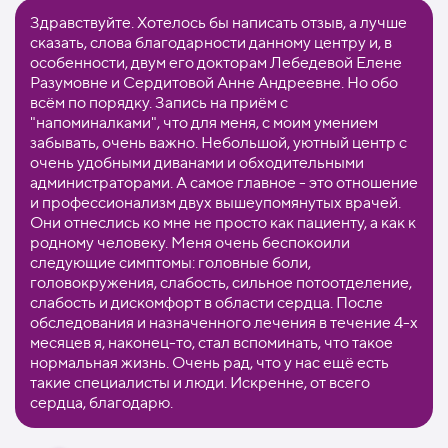
Здравствуйте. Хотелось бы написать отзыв, а лучше
сказать, слова благодарности данному центру и, в
особенности, двум его докторам Лебедевой Елене
Разумовне и Сердитовой Анне Андреевне. Но обо
всём по порядку. Запись на приём с
"напоминалками", что для меня, с моим умением
забывать, очень важно. Небольшой, уютный центр с
очень удобными диванами и обходительными
администраторами. А самое главное - это отношение
и профессионализм двух вышеупомянутых врачей.
Они отнеслись ко мне не просто как пациенту, а как к
родному человеку. Меня очень беспокоили
следующие симптомы: головные боли,
головокружения, слабость, сильное потоотделение,
слабость и дискомфорт в области сердца. После
обследования и назначенного лечения в течение 4-х
месяцев я, наконец-то, стал вспоминать, что такое
нормальная жизнь. Очень рад, что у нас ещё есть
такие специалисты и люди. Искренне, от всего
сердца, благодарю.