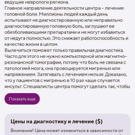
ведущие неврологи региона.
Главное направление деятельности центра – лечение
головной боли. Миллионы людей каждый день
испытывают не диагностированную или неправильно
диагностированную головную боль, заглушают ее
обезболивающими препаратами и не могут избавиться
от недуга полностью. Это снижает работоспособность и
качество жизни в целом.
Вылечиться поможет только правильная диагностика.
Часто для этого не нужно компьютерной или магнитно-
резонансной томографии, потому что боль не связана с
патологией мозга, она провоцируется мигренью или
напряжением. Затягивать с лечением нельзя. Доказано,
что у пациентов с мигренью в 10 раз чаще случается
инсульт. Специалисты центра помогут сделать так, чтобы
этого не произошло.
Еще одно направление деятельности клиники «Европа-
Показать еще
Азия» - лечение лицевых болей. В их диагностике
принимает участие мультидисциплинарная команда, в
которую входят неврологи, стоматологи,
Цены на диагностику и лечение ($)
отоларингологи. Чаще всего резкая стреляющая боль в
области лица связана с тригеминальной невралгией.
Внимание! Цена может измениться в зависимости от