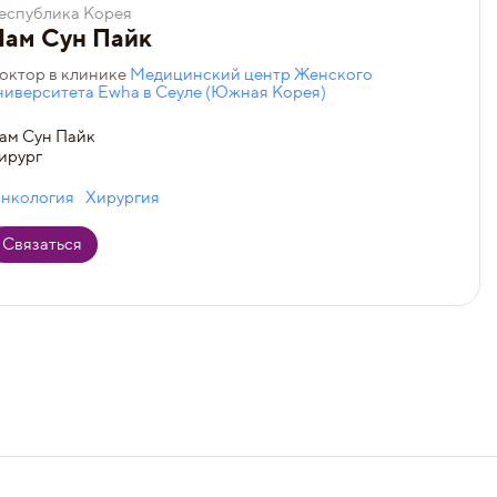
еспублика Корея
Нам Сун Пайк
октор в клинике
Медицинский центр Женского
ниверситета Ewha в Сеуле (Южная Корея)
ам Сун Пайк
ирург
нкология
Хирургия
Связаться