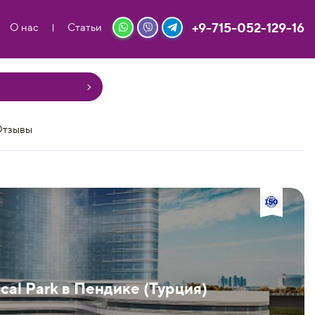
+9-715-052-129-16
О нас
Статьи
тзывы
al Park в Пендике (Турция)