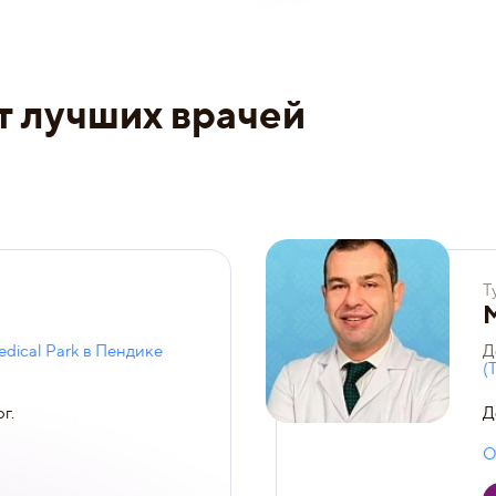
т лучших врачей
Т
dical Park в Пендике
Д
(
г.
Д
О