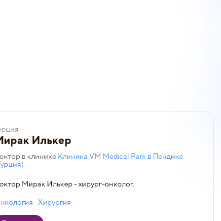
урция
Мирак Илькер
октор в клинике
Клиника VM Medical Park в Пендике
Турция)
октор Мирак Илькер - хирург-онколог.
нкология
Хирургия