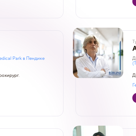
Т
dical Park в Пендике
Д
(
рохирург.
Д
Г