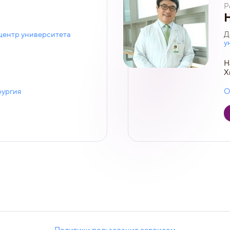
Р
ентр университета
Д
у
Н
Х
рургия
О