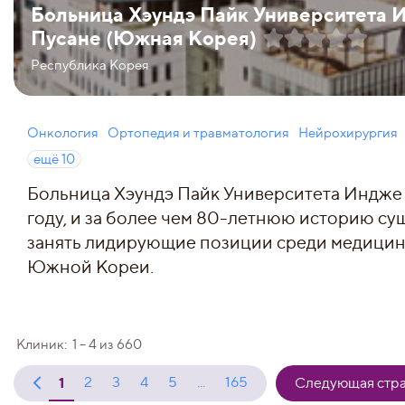
Больница Хэундэ Пайк Университета 
Пусане (Южная Корея)
Республика Корея
Онкология
Ортопедия и травматология
Нейрохирургия
ещё
10
Больница Хэундэ Пайк Университета Индже 
году, и за более чем 80-летнюю историю су
занять лидирующие позиции среди медици
Южной Кореи.
Клиник:
1 – 4
из
660
1
2
3
4
5
...
165
Следующая стр