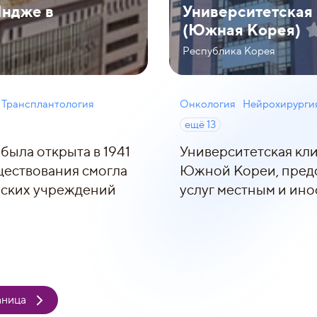
Индже в
Университетская 
(Южная Корея)
Республика Корея
Трансплантология
Онкология
Нейрохирурги
ещё
13
была открыта в 1941
Университетская кл
ществования смогла
Южной Кореи, пред
нских учреждений
услуг местным и ин
аница