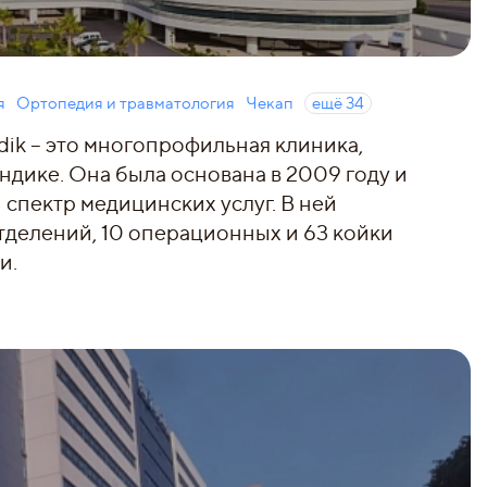
я
Ортопедия и травматология
Чекап
ещё
34
dik – это многопрофильная клиника,
дике. Она была основана в 2009 году и
спектр медицинских услуг. В ней
тделений, 10 операционных и 63 койки
и.