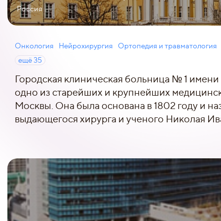
Россия
Онкология
Нейрохирургия
Ортопедия и травматология
ещё
35
Городская клиническая больница № 1 имени Н
одно из старейших и крупнейших медицинс
Москвы. Она была основана в 1802 году и наз
выдающегося хирурга и ученого Николая Ив