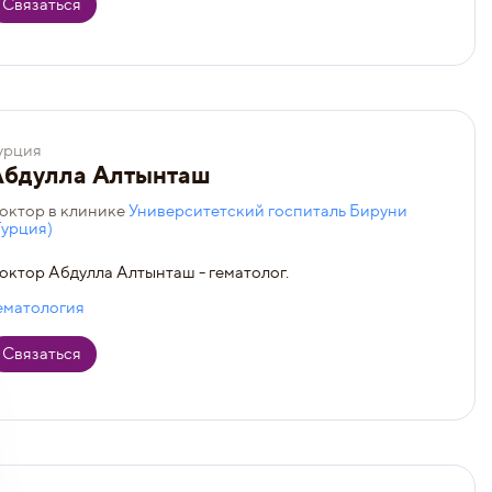
Связаться
урция
Абдулла Алтынташ
октор в клинике
Университетский госпиталь Бируни
Турция)
октор Абдулла Алтынташ - гематолог.
ематология
Связаться