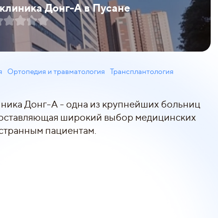
клиника Донг-А в Пусане
я
Ортопедия и травматология
Трансплантология
иника Донг-А - одна из крупнейших больниц
оставляющая широкий выбор медицинских
остранным пациентам.