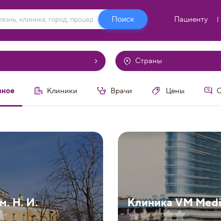
Пациенту
Страны
вное
Клиники
Врачи
Цены
О
. Н. И.
Клиника VM Medic