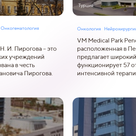
Турция
Онкогематология
Онкология
Нейрохирурги
VM Medical Park Pen
. И. Пирогова – это
расположенная в Пен
ких учреждений
предлагает широкий 
вана в честь
функционирует 57 о
ановича Пирогова.
интенсивной терапи