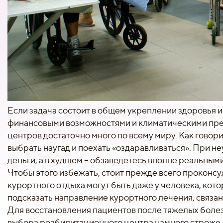
Если задача состоит в общем укреплении здоровья 
финансовыми возможностями и климатическими пре
центров достаточно много по всему миру. Как говорит
выбрать наугад и поехать «оздаравливаться». При н
деньги, а в худшем – обзаведетесь вполне реальны
Чтобы этого избежать, стоит прежде всего проконс
курортного отдыха могут быть даже у человека, кото
подсказать направление курортного лечения, связан
Для восстановления пациентов после тяжелых болез
выбора реабилитационного центра намного строже.