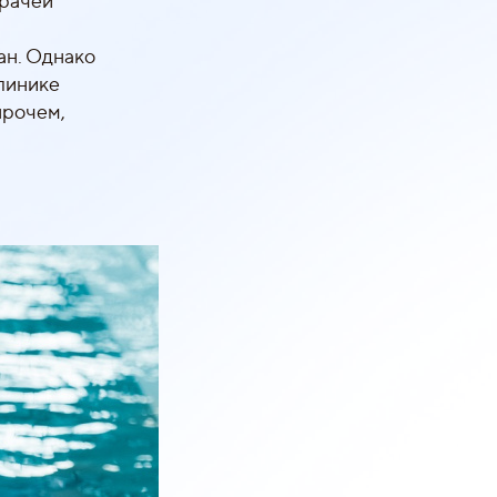
врачей
ан. Однако
клинике
прочем,