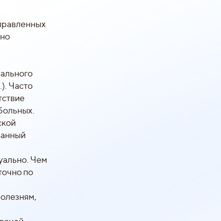
аправленных
ьно
иального
). Часто
тствие
больных.
ской
ранный
уально. Чем
точно по
болезням,