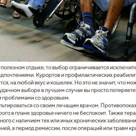
и полезном отдыхе, то выбор ограничивается исключит
дпочтениями. Курортов и профилактических реабил
ся, на любой вкус и кошелек. Но это не значит, что м
еудачном выборе в лучшем случае вы просто потеряете
ми проблемами со здоровьем.
ультироваться со своим лечащим врачом. Противопока
рого в плане здоровья ничего не беспокоит. Также тер
ного с наличием тех или иных хронических заболевани
ней, в период ремиссии, после операций или травм к