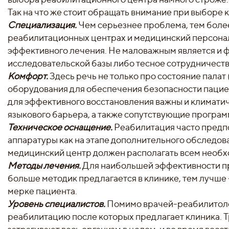
Так на что же стоит обращать внимание при выборе 
Специализация.
Чем серьезнее проблема, тем боле
реабилитационных центрах и медицинский персонал
эффективного лечения. Не маловажным является и ф
исследовательской базы либо тесное сотрудничеств
Комфорт.
Здесь речь не только про состояние палат
оборудования для обеспечения безопасности пациент
для эффективного восстановления важны и климатиче
языкового барьера, а также сопутствующие програ
Техническое оснащение.
Реабилитация часто предп
аппаратуры как на этапе дополнительного обследова
медицинский центр должен располагать всем необ
Методы лечения.
Для наибольшей эффективности п
больше методик предлагается в клинике, тем лучше 
мерке пациента.
Уровень специалистов.
Помимо врачей-реабилитолог
реабилитацию после которых предлагает клиника. 