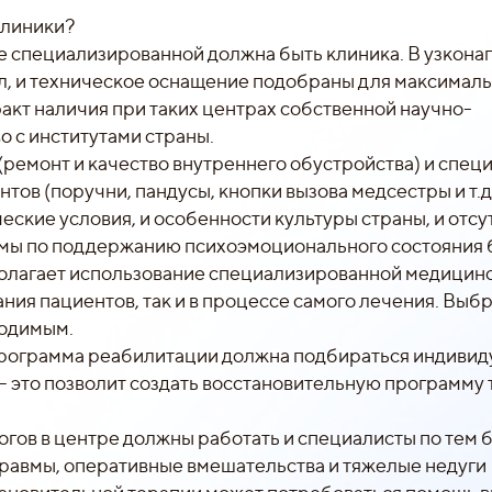
клиники?
е специализированной должна быть клиника. В узкон
, и техническое оснащение подобраны для максимал
акт наличия при таких центрах собственной научно-
о с институтами страны.
 (ремонт и качество внутреннего обустройства) и спец
ов (поручни, пандусы, кнопки вызова медсестры и т.д.
ские условия, и особенности культуры страны, и отсу
ммы по поддержанию психоэмоционального состояния 
олагает использование специализированной медицин
ния пациентов, так и в процессе самого лечения. Выб
ходимым.
рограмма реабилитации должна подбираться индивид
– это позволит создать восстановительную программу 
ов в центре должны работать и специалисты по тем 
Травмы, оперативные вмешательства и тяжелые недуги