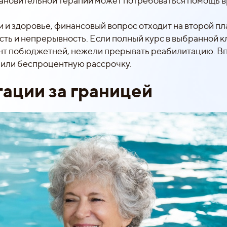
сстановительной терапии может потребоваться помощь 
и и здоровье, финансовый вопрос отходит на второй пл
сть и непрерывность. Если полный курс в выбранной 
ант побюджетней, нежели прерывать реабилитацию. В
 или беспроцентную рассрочку.
тации за границей