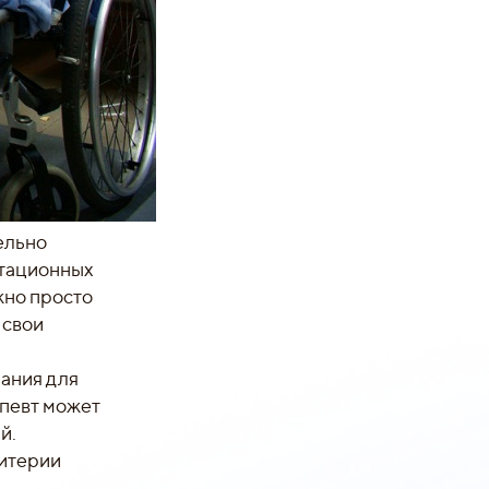
ельно
итационных
ожно просто
 свои
зания для
апевт может
й.
ритерии