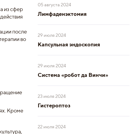
05 августа 2024
а из сфер
Лимфаденэктомия
здействия
тации после
29 июля 2024
терапии во
Капсульная эндоскопия
29 июля 2024
Система «робот да Винчи»
твращение
23 июля 2024
Гистероптоз
ях. Кроме
22 июля 2024
культура,