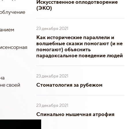
Искусственное оплодотворение
(ЭКО)
 облучение
23 декабря 2021
ванием
Как исторические параллели и
волшебные сказки помогают (и не
тисенсорная
помогают) объяснить
парадоксальное поведение людей
23 декабря 2021
на
Стоматология за рубежом
не своей
23 декабря 2021
Спинально мышечная атрофия