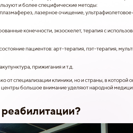
ользуют и более специфические методы:
 плазмаферез, лазерное очищение, ультрафиолетовое
ованные конечности, экзоскелет, терапия с использо
остояние пациентов: арт-терапия, пэт-терапия, муль
купунктура, прижигания и т.д.
о от специализации клиники, но и страны, в которой о
е центры большое внимание уделяют народной медици
я реабилитации?