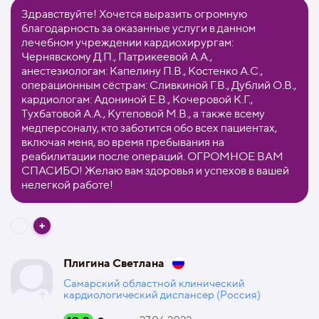
Здравствуйте! Хочется выразить огромную
благодарность за оказанные услуги в данном
лечебном учреждении кардиохирургам:
Чернявскому Д.П., Патрикеевой А.А.,
анестезиологам: Капелину П.В., Костенко А.С.,
операционным сёстрам: Сливкиной Г.В., Дублий О.В.,
кардиологам: Адониной Е.В., Кочеровой К.Г.,
Тухбатовой А.А., Кутеповой М.В., а также всему
медперсоналу, кто заботится обо всех пациентах,
включая меня, во время пребывания на
реабилитации после операций. ОГРОМНОЕ ВАМ
СПАСИБО! Желаю вам здоровья и успехов в вашей
нелегкой работе!
Плигина Светлана
Самарский областной клинический
кардиологический диспансер (Россия)