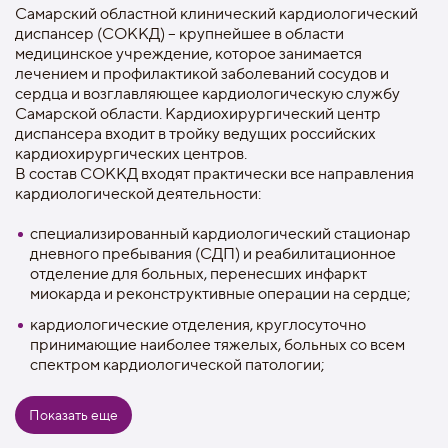
Самарский областной клинический кардиологический
диспансер (СОККД) – крупнейшее в области
медицинское учреждение, которое занимается
лечением и профилактикой заболеваний сосудов и
сердца и возглавляющее кардиологическую службу
Самарской области. Кардиохирургический центр
диспансера входит в тройку ведущих российских
кардиохирургических центров.
В состав СОККД входят практически все направления
кардиологической деятельности:
специализированный кардиологический стационар
дневного пребывания (СДП) и реабилитационное
отделение для больных, перенесших инфаркт
миокарда и реконструктивные операции на сердце;
кардиологические отделения, круглосуточно
принимающие наиболее тяжелых, больных со всем
спектром кардиологической патологии;
кардиохирургический центр, включающий отделения
Показать еще
для хирургического лечения врожденных и
приобретенных пороков сердца и ВПС;