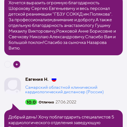
Хочется выразить огромную благодарность
Шорохову Сергею Евгеньевичу и весь персонал
детской реанимации "ГБЗУ СОККД им.Полякова".
За профессионализм,внимание и доброту.А также
отдельную благодарность анастазиологу Гущину
Михаилу Викторовичу,Рожковой Анне Борисовне и
Свечкову Николаю Александровичу.Спасибо Вам и
большой поклон!Спасибо за сыночка Назарова
Витю.
Евгения Н.
Самарский областной клинический
кардиологический диспансер (Россия)
10.0
27.06.2022
Отлично
Добрый день! Хочу поблагодарить специалистов 5
кардиологического отделения заведующую