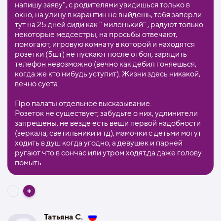
напишу заяву", с родителями увидишься только в
окно, на улицу в карантин не выйдешь, тебя заперли
тут на 25 дней сиди как " миленький" , радуют только
некоторые медсестры, на просьбы отвечают,
помогают, игровую комнату в которой и находятся
розетки (5шт) не пускают после отбоя, зарядить
телефон невозможно (вечно как дебил гоняешься,
когда же кто нибудь уступит). Жизни здесь никакой,
вечно суета.
Про палаты отдельное высказывание.
Розеток не существует, забудьте о них, удлинители
запрещены, не везде есть вещи первой надобности
(зеркала, светильники и тд), мамочки с детьми могут
ходить в душ когда угодно, а девушек и парней
ругают что в сончас или утром ходят,да даже голову
помыть.
Татьяна С.