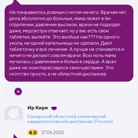
Не понравилось ровным счетом ничего. Врачам нет
дела абсолютно до больных, мама лежит в 6м
отделении, давление высокое, врачи не подходят
даже, медсестра отвечает, ну у вас есть свои
таблетки, выпейте. Это вообще как??? Ни одного
укола, ни одной капельницы не сделали. Дают
таблеточку и все лечение. А лучше не становится и
ничего не делают совсем врачи. Всю ночь мама
мучилась с давлением и болью в сердце. А врач
даже не поинтересовался самочувствием. Это
скотство просто, а не областной диспансер.
Ир Кири
Самарский областной клинический
кардиологический диспансер (Россия)
4.0
27.06.2022