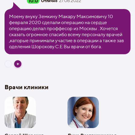
10.0
27.06.2022
Отлично
Моему внуку Земкину Макару Максимовичу 10
февраля 2020 сделали операцию на сердце
операцию делал проффесор из Москвы . Хочется
сказать огромное спасибо всему персоналу врачей
,каторые принимали участие в операции а также зав
оделения Шорохову.С.Е Вы врачи от бога.
Врачи клиники