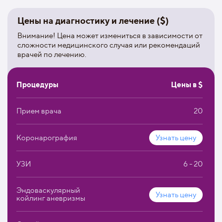
отделение внутрисердечных и контрастных методов
обследования;
Цены на диагностику и лечение ($)
детское кардиохирургическое и
Внимание! Цена может измениться в зависимости от
кардиоревматологическое отделение (единственное
сложности медицинского случая или рекомендаций
в области);
врачей по лечению.
кардиоакушерская служба, состоящую из родильных
отделений для женщин с кардиальной патологией;
Процедуры
Цены в $
кардиоакушерский скрининговый дневной стационар
для беременных женщин;
Прием врача
20
консультативно-диагностическое отделение.
Коронарография
Узнать цену
Кардиодиспансер обладает всеми возможностями для
оказания своевременной и квалифицированной помощь
пациентам с любыми патологиями сердца:
УЗИ
6 - 20
высокопрофессиональный коллектив, современная
аппаратура и инновационные методы лечения.
Эндоваскулярный
Узнать цену
койлинг аневризмы