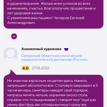
и удовлетворение. Желаю всем успехов во всех
начинаниях, счастья, благополучия, процветания и
лет здоровой жизни.
С уважением,ваш пациент Чичеров Евгений
Александрович
Анонимный художник
Самарский областной клинический
кардиологический диспансер (Россия)
4.0
27.06.2022
Не знаю как взрослым, но детям здесь тяжело,
запрещают абсолютно все. Столовую закрывают в 5
часов вечера, санитары наводят свой порядок,
матрасы менять нельзя, охранник около стола
справок что-то выкрикивает, говорит мол "ещё раз
увижу фастфуд, вас отсюда выпишут сразу же,