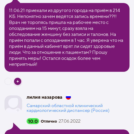
11.06.21 приехали из другого города на приём в 214
КБ. Непонятно зачем ведётся запись времени??!!
Врач не торопясь пришла на рабочее место с
опозданием на 15 минут, сразу взяла на
обследование женщину без записи и талонов. На
приём попали с опозданием в 1 час. Я уверена что на
приём в данный кабинет врят ли сидят здоровые
люди. Что за отношение к пациентам? Прошу
принять меры! Остался осадок более чем
неприятный!
лилия назарова
Самарский областной клинический
кардиологический диспансер (Россия)
10.0
27.06.2022
Отлично