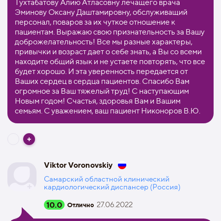
Тухтабатову Алию Атласовну лечащего врача
Эминову Оксану Даштамировну, обслуживащий
персонал, поваров за их чуткое отношение к
пациентам. Выражаю свою признательность за Вашу
доброжелательность! Все мы разные характеры,
привычки и возраст дает о себе знать, а Вы со всеми
находите общий язык и не устаете повторять, что все
будет хорошо. И эта уверенность передается от
Ваших сердец в сердца пациентов. Спасибо Вам
огромное за Ваш тяжелый труд! С наступающим
Новым годом! Счастья, здоровья Вам и Вашим
семьям. С уважением, ваш пациент Никоноров В.Ю.
Viktor Voronovskiy
Самарский областной клинический
кардиологический диспансер (Россия)
10.0
27.06.2022
Отлично