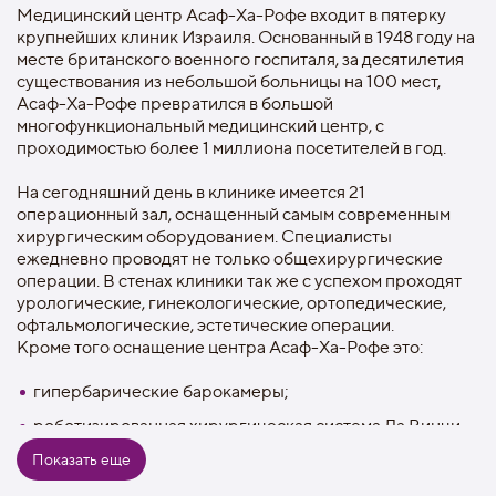
Медицинский центр Асаф-Ха-Рофе входит в пятерку
крупнейших клиник Израиля. Основанный в 1948 году на
месте британского военного госпиталя, за десятилетия
существования из небольшой больницы на 100 мест,
Асаф-Ха-Рофе превратился в большой
многофункциональный медицинский центр, с
проходимостью более 1 миллиона посетителей в год.
На сегодняшний день в клинике имеется 21
операционный зал, оснащенный самым современным
хирургическим оборудованием. Специалисты
ежедневно проводят не только общехирургические
операции. В стенах клиники так же с успехом проходят
урологические, гинекологические, ортопедические,
офтальмологические, эстетические операции.
Кроме того оснащение центра Асаф-Ха-Рофе это:
гипербарические барокамеры;
роботизированная хирургическая система Да Винчи
Показать еще
устройство Marginprobe
уникальный сканер Spect-CT