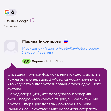
6
Отзывы Google
4 отзыва
Марина Тихомирова
Медицинский центр Асаф-Ха-Рофе в Беэр-
Яакове (Израиль)
9.0
12.03.2022
Хорошо
Страдала тяжелой формой ревматоидного артрита,
нужна была операция. В «Асаф ха Рофэ» приезжала,
чтоб сделать эндопротезирование тазобедренного
сустава.
Перед операцией, что порадовало, проверили
очень подробную консультацию, выбрали лучший
протез. Операцию делала у доктора Бар-Зива.
Раньше боль в суставе было невозможно терпеть,