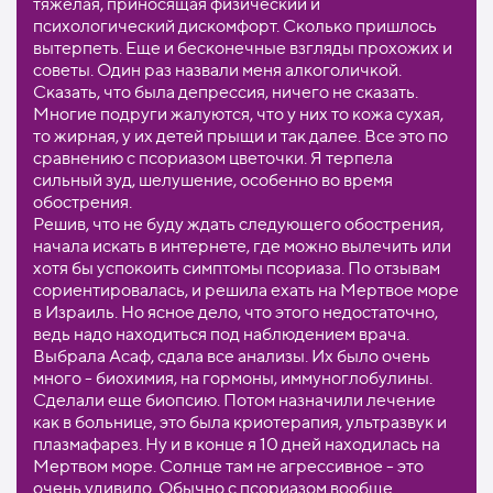
тяжелая, приносящая физический и
психологический дискомфорт. Сколько пришлось
вытерпеть. Еще и бесконечные взгляды прохожих и
советы. Один раз назвали меня алкоголичкой.
Сказать, что была депрессия, ничего не сказать.
Многие подруги жалуются, что у них то кожа сухая,
то жирная, у их детей прыщи и так далее. Все это по
сравнению с псориазом цветочки. Я терпела
сильный зуд, шелушение, особенно во время
обострения.
Решив, что не буду ждать следующего обострения,
начала искать в интернете, где можно вылечить или
хотя бы успокоить симптомы псориаза. По отзывам
сориентировалась, и решила ехать на Мертвое море
в Израиль. Но ясное дело, что этого недостаточно,
ведь надо находиться под наблюдением врача.
Выбрала Асаф, сдала все анализы. Их было очень
много - биохимия, на гормоны, иммуноглобулины.
Сделали еще биопсию. Потом назначили лечение
как в больнице, это была криотерапия, ультразвук и
плазмафарез. Ну и в конце я 10 дней находилась на
Мертвом море. Солнце там не агрессивное - это
очень удивило. Обычно с псориазом вообще