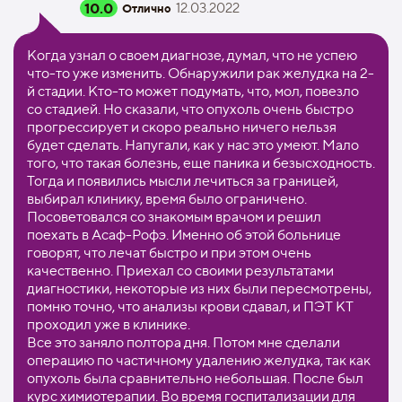
10.0
12.03.2022
Отлично
Когда узнал о своем диагнозе, думал, что не успею
что-то уже изменить. Обнаружили рак желудка на 2-
й стадии. Кто-то может подумать, что, мол, повезло
со стадией. Но сказали, что опухоль очень быстро
прогрессирует и скоро реально ничего нельзя
будет сделать. Напугали, как у нас это умеют. Мало
того, что такая болезнь, еще паника и безысходность.
Тогда и появились мысли лечиться за границей,
выбирал клинику, время было ограничено.
Посоветовался со знакомым врачом и решил
поехать в Асаф-Рофэ. Именно об этой больнице
говорят, что лечат быстро и при этом очень
качественно. Приехал со своими результатами
диагностики, некоторые из них были пересмотрены,
помню точно, что анализы крови сдавал, и ПЭТ КТ
проходил уже в клинике.
Все это заняло полтора дня. Потом мне сделали
операцию по частичному удалению желудка, так как
опухоль была сравнительно небольшая. После был
курс химиотерапии. Во время госпитализации для