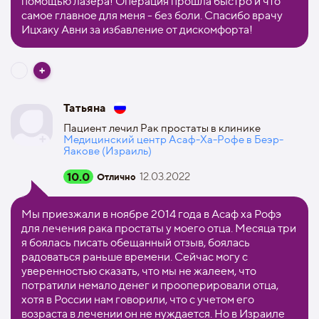
помощью лазера! Операция прошла быстро и что
самое главное для меня - без боли. Спасибо врачу
Ицхаку Авни за избавление от дискомфорта!
Татьяна
Пациент лечил Рак простаты в клинике
Медицинский центр Асаф-Ха-Рофе в Беэр-
Яакове (Израиль)
10.0
12.03.2022
Отлично
Мы приезжали в ноябре 2014 года в Асаф ха Рофэ
для лечения рака простаты у моего отца. Месяца три
я боялась писать обещанный отзыв, боялась
радоваться раньше времени. Сейчас могу с
уверенностью сказать, что мы не жалеем, что
потратили немало денег и прооперировали отца,
хотя в России нам говорили, что с учетом его
возраста в лечении он не нуждается. Но в Израиле