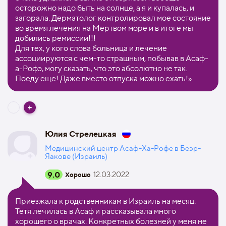
осторожно надо быть на солнце, а я и купалась, и
загорала. Дерматолог контролировал мое состояние
во время лечения на Мертвом море и в итоге мы
добились ремиссии!!!
Для тех, у кого слова больница и лечение
ассоциируются с чем-то страшным, побывав в Асаф-
а-Рофэ, могу сказать, что это абсолютно не так.
Поеду еще! Даже вместо отпуска можно ехать!»
Юлия Стрелецкая
Медицинский центр Асаф-Ха-Рофе в Беэр-
Яакове (Израиль)
9.0
12.03.2022
Хорошо
Приезжала к родственникам в Израиль на месяц.
Тетя лечилась в Асаф и рассказывала много
хорошего о врачах. Конкретных болезней у меня не