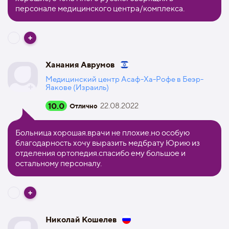
персонале медицинского центра/комплекса.
Ханания Аврумов
Медицинский центр Асаф-Ха-Рофе в Беэр-
Яакове (Израиль)
10.0
22.08.2022
Отлично
Больница хорошая.врачи не плохие.но особую
благодарность хочу выразить медбрату Юрию из
отделения ортопедия.спасибо ему большое и
остальному персоналу.
Николай Кошелев