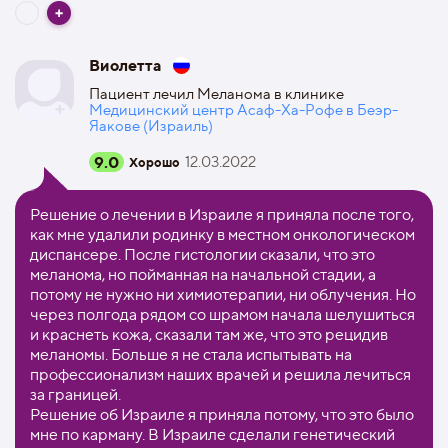
Виолетта
Пациент лечил Меланома в клинике
Медицинский центр Асаф-Ха-Рофе в Беэр-
Яакове (Израиль)
9.0
12.03.2022
Хорошо
Решение о лечении в Израиле я приняла после того,
как мне удалили родинку в местном онкологическом
диспансере. После гистологии сказали, что это
меланома, но пойманная на начальной стадии, а
потому не нужно ни химиотерапии, ни облучения. Но
через полгода рядом со шрамом начала шелушиться
и краснеть кожа, сказали там же, что это рецидив
меланомы. Больше я не стала испытывать на
профессионализм наших врачей и решила лечиться
за границей.
Решение об Израиле я приняла потому, что это было
мне по карману. В Израиле сделали генетический