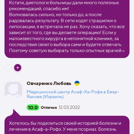
Кстати, диетологи больницы дали много полезных
рекомендаций, спасибо им!
Волновалась сильно, но только до, а после
радовалась результату. В сети ходят страшилки о
липосакции, я встречала не раз. Хочу сказать, что все
зависит от того, где вы делаете операцию! Если у
малоизвестного хирурга в непонятной клинике, за
последствия своего выбора сами и будете отвечать.
Поэтому советую выбирать только опытных врачей.»
Овчаренко Любовь
Медицинский центр Асаф-Ха-Рофе в Беэр-
Яакове (Израиль)
10.0
12.03.2022
Отлично
Хотелось бы поделиться своей историей болезни и
лечения в Асаф-а-Рофэ. У меня псориаз. Болезнь