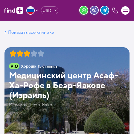
USD
Показать все клиники
9.0
Хорошо
15
отзывов
Медицинский центр Асаф-
Ха-Рофе в Беэр-Яакове
(Израиль)
Израиль , Беэр-Яаков