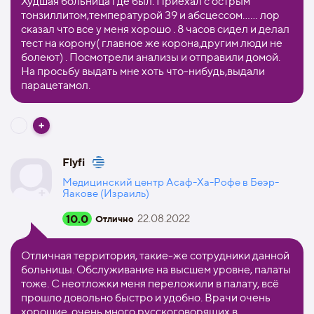
Худшая больница где был. Приехал с острым
тонзиллитом,температурой 39 и абсцессом…… лор
сказал что все у меня хорошо . 8 часов сидел и делал
тест на корону( главное же корона,другим люди не
болеют) . Посмотрели анализы и отправили домой.
На просьбу выдать мне хоть что-нибудь,выдали
парацетамол.
Flyfi
Медицинский центр Асаф-Ха-Рофе в Беэр-
Яакове (Израиль)
10.0
22.08.2022
Отлично
Отличная территория, такие-же сотрудники данной
больницы. Обслуживание на высшем уровне, палаты
тоже. С неотложки меня переложили в палату, всё
прошло довольно быстро и удобно. Врачи очень
хорошие, очень много русскоговорящих в