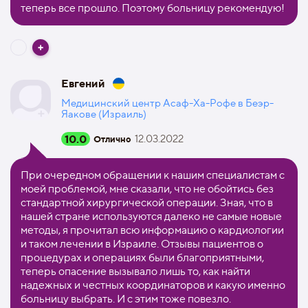
теперь все прошло. Поэтому больницу рекомендую!
Евгений
Медицинский центр Асаф-Ха-Рофе в Беэр-
Яакове (Израиль)
10.0
12.03.2022
Отлично
При очередном обращении к нашим специалистам с
моей проблемой, мне сказали, что не обойтись без
стандартной хирургической операции. Зная, что в
нашей стране используются далеко не самые новые
методы, я прочитал всю информацию о кардиологии
и таком лечении в Израиле. Отзывы пациентов о
процедурах и операциях были благоприятными,
теперь опасение вызывало лишь то, как найти
надежных и честных координаторов и какую именно
больницу выбрать. И с этим тоже повезло.