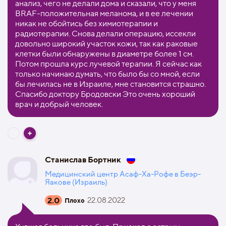
анализ, чего не делали дома и сказали, что у меня
BRAF-положительная меланома, и в ее лечении
никак не обойтись без химиотерапии и
радиотерапии. Снова делали операцию, иссекли
довольно широкий участок кожи, так как раковые
клетки были обнаружены в диаметре более 1 см.
Потом прошла курс лучевой терапии. Я сейчас как
только начинаю думать, что было бы со мной, если
бы лечилась не в Израиле, мне становится страшно.
Спасибо доктору Бродовски Это очень хороший
врач и добрый человек.
Станислав Бортник
Медицинский центр Асаф-Ха-Рофе в Беэр-
Яакове (Израиль)
2.0
22.08.2022
Плохо