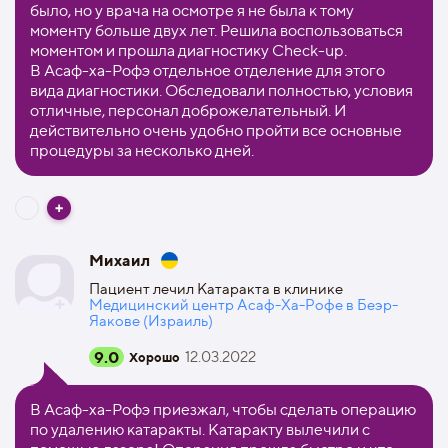
было, но у врача на осмотре я не была к тому
моменту больше двух лет. Решила воспользоваться
моментом и прошла диагностику Check-up.
В Асаф-ха-Рофэ отдельное отделение для этого
вида диагностики. Обследовали полностью, условия
отличные, персонал доброжелательный. И
действительно очень удобно пройти все основные
процедуры за несколько дней.
Михаил
Пациент лечил Катаракта в клинике
Медицинский центр Асаф-Ха-Рофе в Беэр-
Яакове (Израиль)
9.0
12.03.2022
Хорошо
В Асаф-ха-Рофэ приезжал, чтобы сделать операцию
по удалению катаракты. Катаракту вылечили с