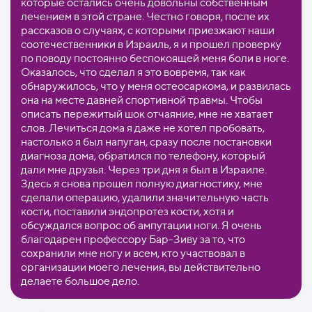
которые остались очень довольны собственным
лечением в этой стране. Честно говоря, после их
рассказов о случаях, с которыми приезжают наши
соотечественники в Израиль, я и прошел проверку
по поводу постоянно беспокоящей меня боли в ноге.
Оказалось, что сделал я это вовремя, так как
обнаружилось, что у меня остеосаркома, и развилась
она на месте давней спортивной травмы. Чтобы
описать пережитый шок отчаяние, мне не хватает
слов. Лечиться дома я даже не хотел пробовать,
настолько я был напуган, сразу после постановки
диагноза дома, обратился по телефону, который
дали мне друзья. Через три дня я был в Израиле.
Здесь я снова прошел полную диагностику, мне
сделали операцию, удалили значительную часть
кости, поставили эндопротез кости, хотя и
обсуждался вопрос об ампутации ноги. Я очень
благодарен профессору Бар-Зиву за то, что
сохранили мне ногу и всем, кто участвовал в
организации моего лечения, вы действительно
делаете большое дело.