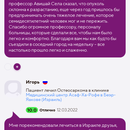
профессор Авишай Села сказал, что опухоль
склонна к разрастанию, еще через год пришлось бы
предпринимать очень тяжелое лечение, которое
семидесятилетний человек мог и не пережить.
Спасибо огромное профессору, персоналу
больницы, которые сделали все, чтобы нам было
легко и комфортно. Благодаря вам мы как будто бы
съездили в соседний город на недельку – все
настолько прошло легко и слаженно.
Игорь
Пациент лечил Остеосаркома в клинике
Медицинский центр Асаф-Ха-Рофе в Беэр-
Яакове (Израиль)
10.0
12.03.2022
Отлично
Мне порекомендовали лечиться в Израиле друзья,