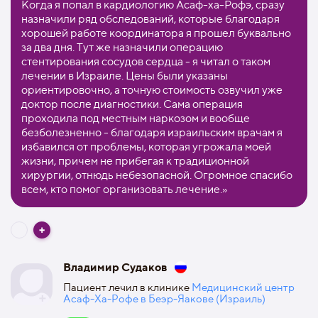
Когда я попал в кардиологию Асаф-ха-Рофэ, сразу
назначили ряд обследований, которые благодаря
хорошей работе координатора я прошел буквально
за два дня. Тут же назначили операцию
стентирования сосудов сердца - я читал о таком
лечении в Израиле. Цены были указаны
ориентировочно, а точную стоимость озвучил уже
доктор после диагностики. Сама операция
проходила под местным наркозом и вообще
безболезненно - благодаря израильским врачам я
избавился от проблемы, которая угрожала моей
жизни, причем не прибегая к традиционной
хирургии, отнюдь небезопасной. Огромное спасибо
всем, кто помог организовать лечение.»
Владимир Судаков
Пациент лечил в клинике
Медицинский центр
Асаф-Ха-Рофе в Беэр-Яакове (Израиль)