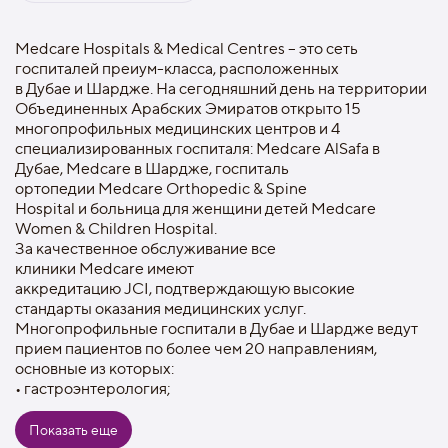
Medcare Hospitals & Medical Centres – это сеть
госпиталей преиум-класса, расположенных
в Дубае и Шардже. На сегодняшний день на территории
Объединенных Арабских Эмиратов открыто 15
многопрофильных медицинских центров и 4
специализированных госпиталя: Medcare AlSafa в
Дубае, Medcare в Шардже, госпиталь
ортопедии Medcare Orthopedic & Spine
Hospital и больница для женщини детей Medcare
Women & Children Hospital.
За качественное обслуживание все
клиники Medcare имеют
аккредитацию JCI, подтверждающую высокие
стандарты оказания медицинских услуг.
Многопрофильные госпитали в Дубае и Шардже ведут
прием пациентов по более чем 20 направлениям,
основные из которых:
• гастроэнтерология;
• пластическая хирургия;
• акушерство и гинекология;
Показать еще