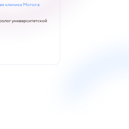
ая клиника Мотол в
ролог университетской