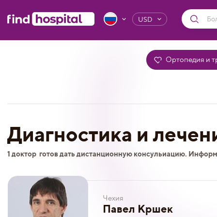
USD
Ортопедия и т
Диагностика и лечен
1 доктор
готов дать дистанционную консульиацию. Информ
Чехия
Павел Кршек