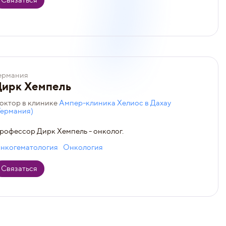
Связаться
ермания
Дирк Хемпель
октор в клинике
Ампер-клиника Хелиос в Дахау
Германия)
рофессор Дирк Хемпель - онколог.
нкогематология
Онкология
Связаться