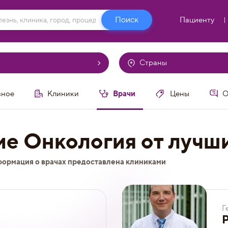
Пациенту
Страны
Врачи
вное
Клиники
Цены
О
ие Онкология от лучши
формация о врачах предоставлена клиниками
Г