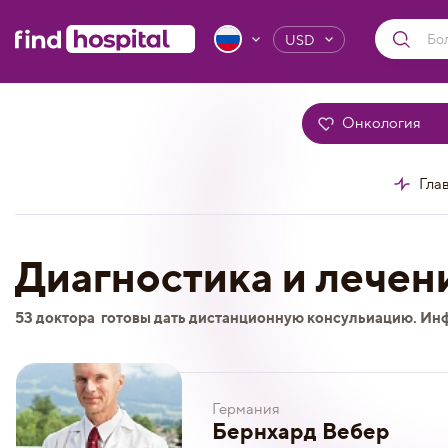
USD
Онкология
Гла
Диагностика и лечен
53 доктора
готовы дать дистанционную консульиацию. Ин
Германия
Бернхард Вебер