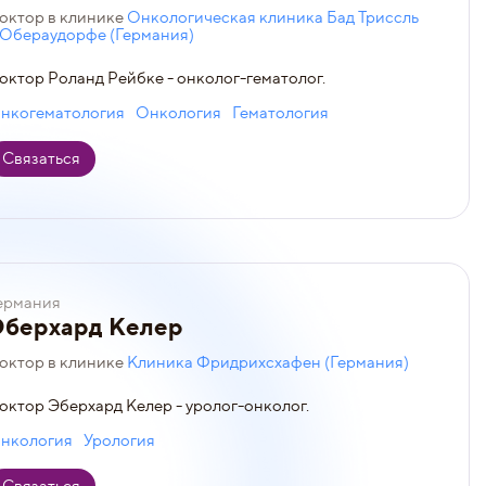
октор в клинике
Онкологическая клиника Бад Триссль
 Обераудорфе (Германия)
октор Роланд Рейбке - онколог-гематолог.
нкогематология
Онкология
Гематология
Связаться
ермания
Эберхард Келер
октор в клинике
Клиника Фридрихсхафен (Германия)
октор Эберхард Келер - уролог-онколог.
нкология
Урология