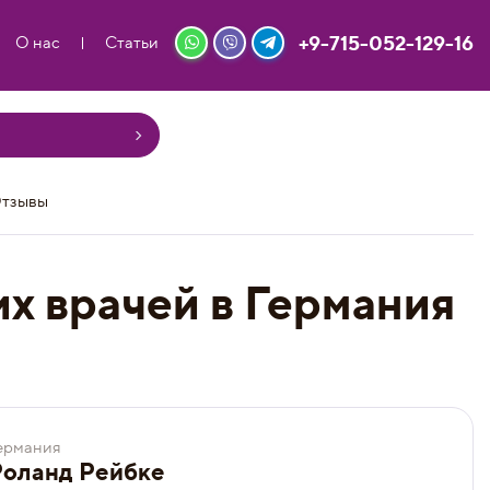
+9-715-052-129-16
О нас
Статьи
тзывы
х врачей в Германия
ермания
Роланд Рейбке