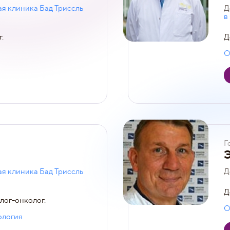
я клиника Бад Триссль
Д
в
.
Д
О
Г
я клиника Бад Триссль
Д
Д
лог-онколог.
О
ология