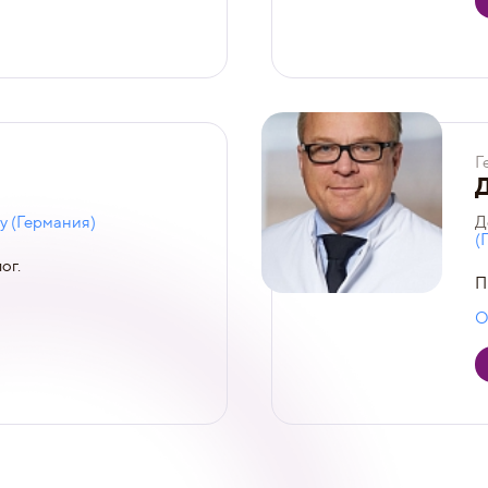
Г
у (Германия)
Д
(
ог.
П
О