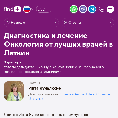
USD
Неврология
Страны
Диагностика и лечение
Онкология от лучших врачей в
Латвия
3 доктора
готовы дать дистанционную консульиацию. Информация о
врачах предоставлена клиниками
Латвия
Инта Яуналксне
Доктор в клинике
Клиника AmberLife в Юрмале
(Латвия)
Доктор Инта Яуналксне - онколог, иммунолог