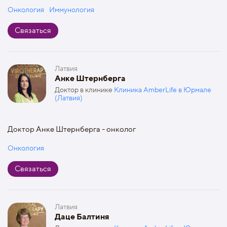
Онкология
Иммунология
Связаться
Латвия
Анке Штернберга
Доктор в клинике
Клиника AmberLife в Юрмале
(Латвия)
Доктор Анке Штернберга - онколог
Онкология
Связаться
Латвия
Даце Балтиня