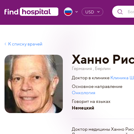
USD
К списку врачей
Ханно Ри
Германия , Берлин
Доктор в клинике
Клиника Ша
Основное направление
Онкология
Говорит на языках
Немецкий
Доктор медицины Ханно Рисс