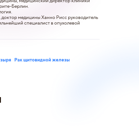
едицины, медицинский директор клиники
рите-Берлин.
логия.
 доктор медицины Ханно Рисс руководитель
сильнейший специалист в опухолевой
узыря
Рак щитовидной железы
и