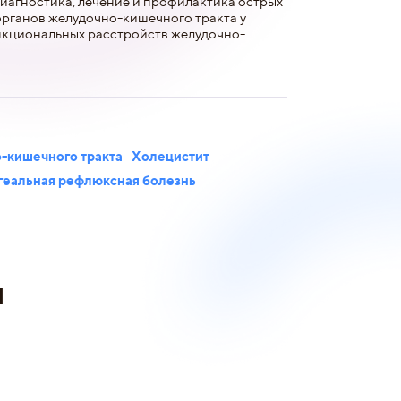
диагностика, лечение и профилактика острых
органов желудочно-кишечного тракта у
ункциональных расстройств желудочно-
-кишечного тракта
Холецистит
геальная рефлюксная болезнь
и