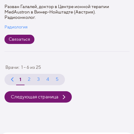
Разван Галалей, доктор в Центре ионной терапии
MedAustron в Винер-Нойштадте (Австрия).
Радиоонколог.
Радиология
Связаться
Врачи:
1 – 6
из
25
1
2
3
4
5
Следующая страница