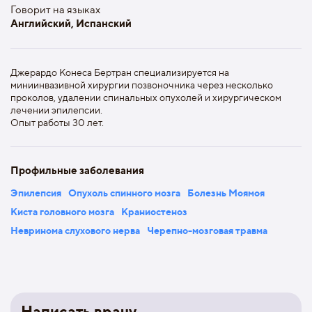
Говорит на языках
Английский, Испанский
Джерардо Конеса Бертран специализируется на
миниинвазивной хирургии позвоночника через несколько
проколов, удалении спинальных опухолей и хирургическом
лечении эпилепсии.
Опыт работы 30 лет.
Профильные заболевания
Эпилепсия
Опухоль спинного мозга
Болезнь Моямоя
Киста головного мозга
Краниостеноз
Невринома слухового нерва
Черепно-мозговая травма
Написать врачу