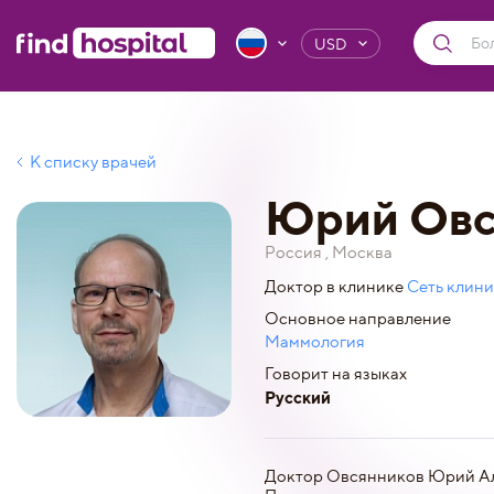
USD
К списку врачей
Юрий Овс
Россия , Москва
Доктор в клинике
Сеть клини
Основное направление
Маммология
Говорит на языках
Русский
Доктор Овсянников Юрий Алек