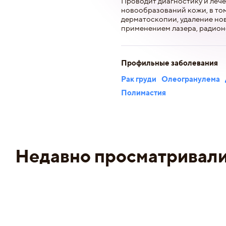
Проводит диагностику и леч
новообразований кожи, в то
дерматоскопии, удаление но
применением лазера, радион
Профильные заболевания
Рак груди
Олеогранулема
Полимастия
Недавно просматривал