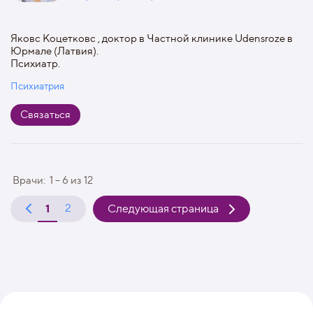
Яковс Коцетковс , доктор в Частной клинике Udensroze в
Юрмале (Латвия).
Психиатр.
Психиатрия
Связаться
Врачи:
1 – 6
из
12
1
2
Следующая страница