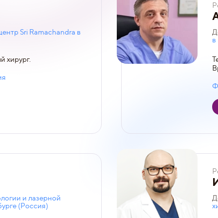
Р
ентр Sri Ramachandra в
Д
в
й хирург.
Т
В
ия
Ф
Р
логии и лазерной
Д
бурге (Россия)
х