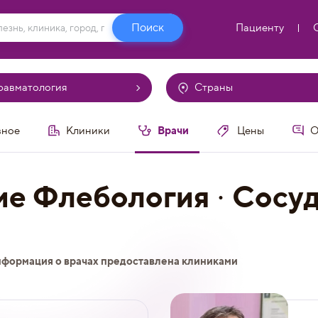
Пациенту
равматология
Страны
Врачи
вное
Клиники
Цены
О
ие Флебология · Сосуд
нформация о врачах предоставлена клиниками