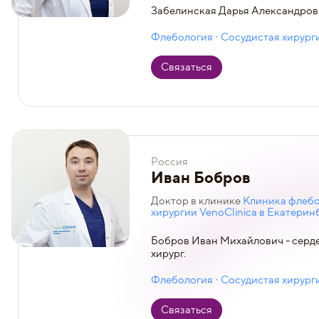
Забелинская Дарья Александровн
Флебология · Сосудистая хирург
Связаться
Россия
Иван Бобров
Доктор в клинике
Клиника флебо
хирургии VenoClinica в Екатерин
Бобров Иван Михайлович - серд
хирург.
Флебология · Сосудистая хирург
Связаться