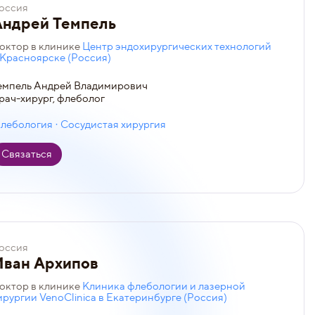
оссия
Андрей Темпель
октор в клинике
Центр эндохирургических технологий
 Красноярске (Россия)
емпель Андрей Владимирович
рач-хирург, флеболог
лебология · Сосудистая хирургия
Связаться
оссия
Иван Архипов
октор в клинике
Клиника флебологии и лазерной
ирургии VenoClinica в Екатеринбурге (Россия)