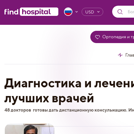
USD
Ортопедия и т
Гла
Диагностика и лечен
лучших врачей
48 докторов
готовы дать дистанционную консульиацию. И